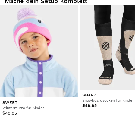
Mache dein Setup komplett
vor 3 Jahren
1
2
3
4
5
6
...
14
SHARP
Snowboardsocken für Kinder
SWEET
$49.95
Wintermütze für Kinder
$49.95