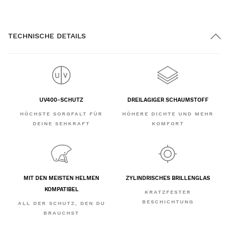
TECHNISCHE DETAILS
UV400-SCHUTZ
DREILAGIGER SCHAUMSTOFF
HÖCHSTE SORGFALT FÜR
HÖHERE DICHTE UND MEHR
DEINE SEHKRAFT
KOMFORT
MIT DEN MEISTEN HELMEN
ZYLINDRISCHES BRILLENGLAS
KOMPATIBEL
KRATZFESTER
BESCHICHTUNG
ALL DER SCHUTZ, DEN DU
BRAUCHST