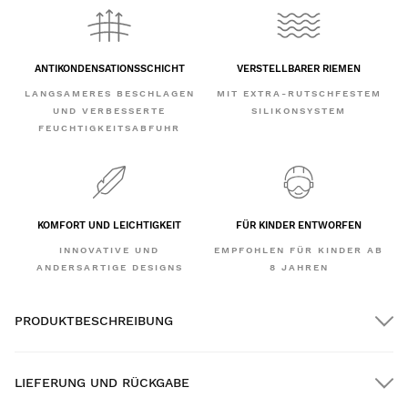
ANTIKONDENSATIONSSCHICHT
VERSTELLBARER RIEMEN
LANGSAMERES BESCHLAGEN
MIT EXTRA-RUTSCHFESTEM
UND VERBESSERTE
SILIKONSYSTEM
FEUCHTIGKEITSABFUHR
KOMFORT UND LEICHTIGKEIT
FÜR KINDER ENTWORFEN
INNOVATIVE UND
EMPFOHLEN FÜR KINDER AB
ANDERSARTIGE DESIGNS
8 JAHREN
PRODUKTBESCHREIBUNG
LIEFERUNG UND RÜCKGABE