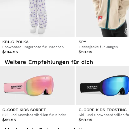
Tolles Geburtstagsgeschenk, passender Helm und mein 
Erstattung auf das ursprüngliche Zahlungsmittel
Ab
$9.95
Sohn liebt ihn
War diese Bewertung hilfreich?
Ja
Melden
Teilen
vor 3 Jahren
Verifizierter Kunde
KB1-G POLKA
SPY
Elena Hrčková
Snowboard-Trägerhose für Mädchen
Fleecejacke für Jungen
$194.95
$59.95
Tolle Brille, sie sieht fantastisch aus und passt perfekt zum 
Weitere Empfehlungen für dich
Helm, sehr zufrieden.
War diese Bewertung hilfreich?
Ja
Melden
Teilen
vor 3 Jahren
Verifizierter Kunde
Maureen Watson
G-CORE KIDS SORBET
G-CORE KIDS FROSTING
Ski- und Snowboardbrillen für Kinder
Ski- und Snowboardbrillen fü
Habe das Produkt nicht bewertet!!!
$59.95
$59.95
War diese Bewertung hilfreich?
Ja
Melden
Teilen