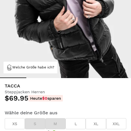
Welche Größe habe ich?
TACCA
Steppjacken Herren
$69.95
Heute
$0
sparen
Wähle deine Größe aus
XS
S
M
L
XL
XXL