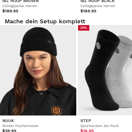
IBZ HOOP BROWN
IBZ HOOP BLACK
Collegejacke Herren
Collegejacke Herren
$189.95
$189.95
Mache dein Setup komplett
25%
NUUK
STEP
Winter-Fischermütze
Sportsocken 3er-Pack
$39.95
$19.95