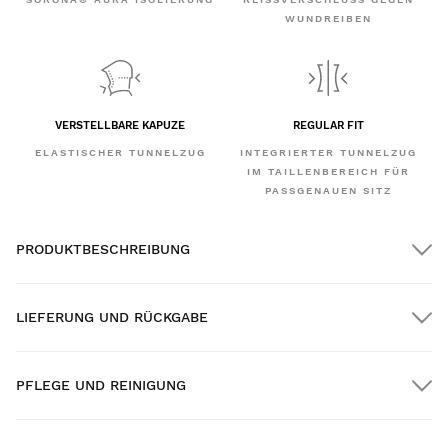
UNDREIBEN
VERSTELLBARE KAPUZE
REGULAR FIT
ELASTISCHER TUNNELZUG
INTEGRIERTER TUNNELZUG
IM TAILLENBEREICH FÜR
PASSGENAUEN SITZ
PRODUKTBESCHREIBUNG
LIEFERUNG UND RÜCKGABE
PFLEGE UND REINIGUNG
KOSTENLOSER Versand auf alle Bestellungen über $300.00