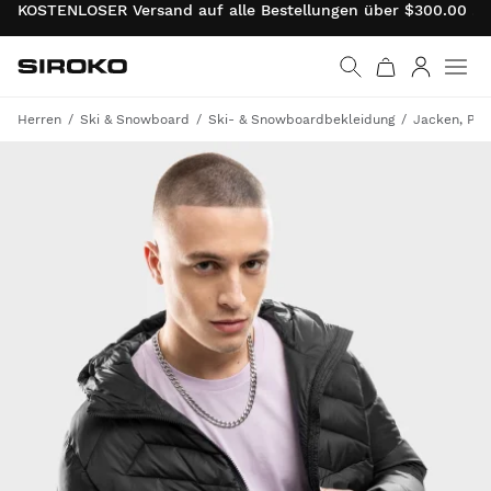
KOSTENLOSER Versand auf alle Bestellungen über $300.00 . 
Siroko.com
Weiter zur Startseite
Anmelde
Herren
Ski & Snowboard
Ski- & Snowboardbekleidung
Jacken, Par