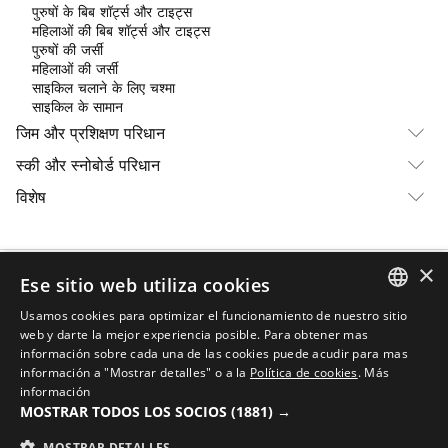
पुरुषों के बिब शॉर्ट्स और टाइट्स
महिलाओं की बिब शॉर्ट्स और टाइट्स
पुरुषों की जर्सी
महिलाओं की जर्सी
साइकिल चलाने के लिए चश्मा
साइकिल के सामान
जिम और प्रशिक्षण परिधान
स्की और स्नोबोर्ड परिधान
विशेष
×
वापसी
Ese sitio web utiliza cookies
एफिलिएट प्रोग्राम
Usamos cookies para optimizar el funcionamiento de nuestro sitio
SPANISH
web y darte la mejor experiencia posible. Para obtener mas
ऑर्डर ट्रैकिंग
información sobre cada una de las cookies puede acudir para mas
ENGLISH
información a "Mostrar detalles" o a la
Política de cookies
.
Más
बी2बी पार्टनर प्रोग्राम
información
GREEK
हमारे साथ काम करें
MOSTRAR TODOS LOS SOCIOS
(1881) →
DANISH
अक्सर पूछे जाने वाले प्रश्न
MOSTRAR DETALLES