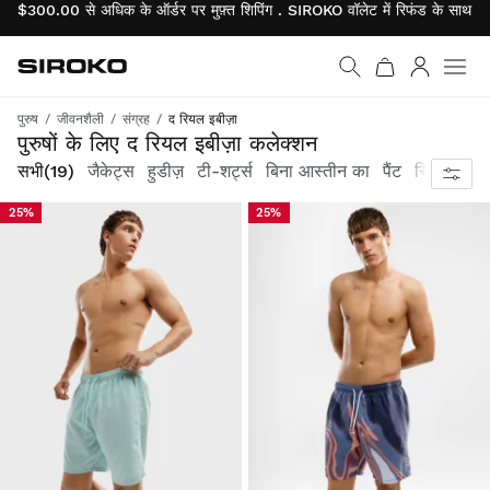
$300.00 से अधिक के ऑर्डर पर मुफ़्त शिपिंग . SIROKO वॉलेट में रिफंड के साथ उ
Siroko.com
होम पेज पर जाएँ
लॉग इन करें
पुरुष
जीवनशैली
संग्रह
द रियल इबीज़ा
इबीज़ा की भूमध्यसागरीय आत्मा को कैद करना
पुरुषों के लिए द रियल इबीज़ा कलेक्शन
सभी
(19)
जैकेट्स
हुडीज़
टी-शर्ट्स
बिना आस्तीन का
पैंट
स्विम ट्रंक्स
25%
25%