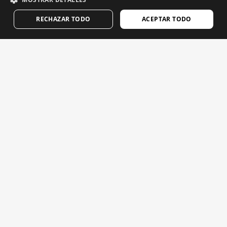
GERMAN
पॉडकास्ट
RECHAZAR TODO
ACEPTAR TODO
FINNISH
संपर्क
ब्लॉग
FRENCH
अपना सिरोको स्टोर खोजें
DUTCH
POLISH
KOREAN
NORWEGIAN
साइकिल चलाने की वीडियो
CZECH
स्कीइंग वीडियो
ITALIAN
स्नोबोर्डिंग वीडियो
PORTUGUESE
साहसिक वीडियो
SWEDISH
CHINESE (SIMPLIFIED)
महत्वपूर्ण ईमेल। Siroko से समाचार और अपडेट प्राप्त करने के लिए साइन अप
करें।
JAPANESE