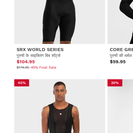
जीवनशैली
जीवनशैली
फुटबॉल
फुटबॉल
सहयोग
सहयोग
SRX WORLD SERIES
CORE GR
पुरुषों के साइक्लिंग बिब शॉर्ट्स
पुरुषों की थर्म
$104.95
$59.95
$174.95
-45% Final Sale
सभी देखें पुरुष
सभी देखें महिलाएँ
सभी देखें बच्चे
40%
30%