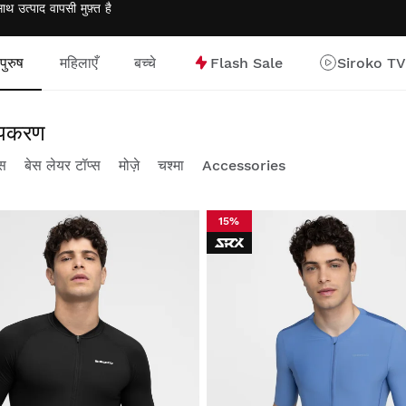
साथ उत्पाद वापसी
मुफ़्त
है
पुरुष
महिलाएँ
बच्चे
Flash Sale
Siroko TV
 उपकरण
्स
बेस लेयर टॉप्स
मोज़े
चश्मा
Accessories
15%