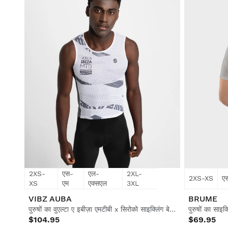
2XS-
एस-
एल-
2XL-
2XS-XS
ए
XS
एम
एक्सएल
3XL
VIBZ AUBA
BRUME
पुरुषों का वुएल्टा ए इबीज़ा एमटीबी x सिरोको साइक्लिंग बेस लेयर टॉप
पुरुषों का साइक
$104.95
$69.95