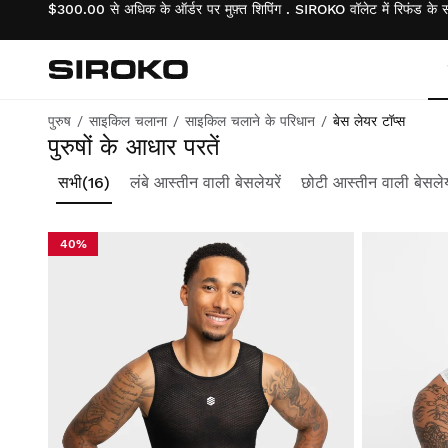
$300.00 से अधिक के ऑर्डर पर मुफ़्त शिपिंग . SIROKO वॉलेट में रिफंड के 
Siroko.com
होम पेज पर जाएँ
पुरुष
साइकिल चलाना
साइकिल चलाने के परिधान
बेस लेयर टॉप्स
किसी भी साइकिल चालक के लिए उपयुक्त उच्च-श्रेणी के फैब्रिक के माध्यम से बेस लेयर्स का पुनर्आविष्कार।
पुरुषों के आधार परतें
साइकिल चलाना
साइकिल चलाना
जीवनशैली वाले लड़के
सभी
(16)
लंबे आस्तीन वाली बेसलेयरें
छोटी आस्तीन वाली बेसलेयर
जिम और प्रशिक्षण
जिम और प्रशिक्षण
जीवनशैली वाली लड़कियाँ
40%
साहसिकता
साहसिकता
साइकिल चलाने वाले लड़के
पैडल
पैडल
साइकिल चलाती लड़कियाँ
टेनिस
टेनिस
स्की और स्नोबोर्ड लड़के
गोल्फ
गोल्फ
स्की और स्नोबोर्ड लड़कियाँ
स्की और स्नोबोर्ड
स्की और स्नोबोर्ड
फुटबॉल