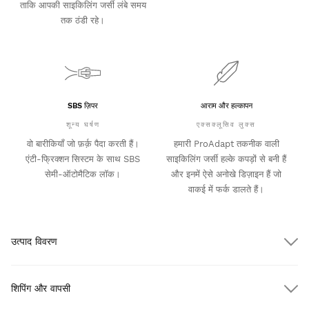
ताकि आपकी साइकिलिंग जर्सी लंबे समय
तक ठंडी रहे।
SBS ज़िपर
आराम और हल्कापन
शून्य घर्षण
एक्सक्लूसिव लुक्स
वो बारीकियाँ जो फ़र्क़ पैदा करती हैं।
हमारी ProAdapt तकनीक वाली
एंटी-फ्रिक्शन सिस्टम के साथ SBS
साइकिलिंग जर्सी हल्के कपड़ों से बनी हैं
सेमी-ऑटोमैटिक लॉक।
और इनमें ऐसे अनोखे डिज़ाइन हैं जो
वाकई में फर्क डालते हैं।
उत्पाद विवरण
शिपिंग और वापसी