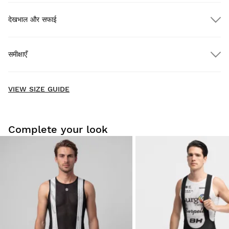
देखभाल और सफाई
$300.00 से अधिक के ऑर्डर पर मुफ़्त शिपिंग
समीक्षाएँ
होम डिलीवरी
$300.00 से अधिक के ऑर्डर पर
मुफ़्त
New content loaded
- No reviews collected for this product yet -
VIEW SIZE GUIDE
Be the first to write a review
Complete your look
हमारे उत्पादों को घर पर आराम से आज़माएँ। डिलीवरी की तारीख से 30 दिनों के
अंदर आप इसे वापस कर सकते हैं।
अपने उपयोगकर्ता खाते से, आप अपने ऑर्डर से किसी भी उत्पाद को आसानी से और
जल्दी से वापस कर सकते हैं।
मूल भुगतान विधि में अपना रिफंड जारी करें
$9.95 से