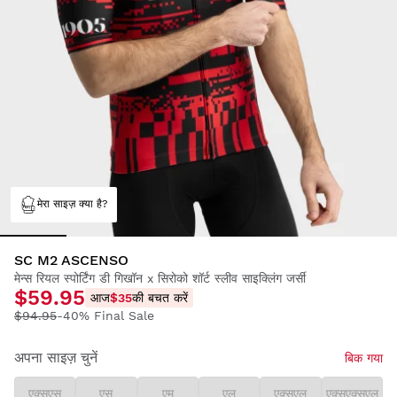
मेरा साइज़ क्या है?
SC M2 ASCENSO
मेन्स रियल स्पोर्टिंग डी गिखॉन x सिरोको शॉर्ट स्लीव साइक्लिंग जर्सी
$59.95
आज
$35
की बचत करें
$94.95
-40% Final Sale
अपना साइज़ चुनें
बिक गया
एक्सएस
एस
एम
एल
एक्सएल
एक्सएक्सएल