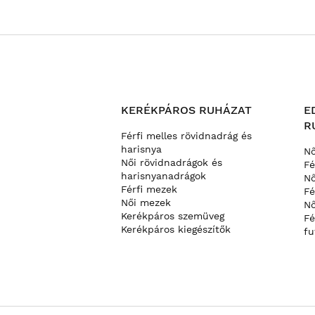
Kollekciónkban többféle dizájnt találsz, a klasszikus kapu
modellektől a karcsúbb, strukturáltabb opciókig, amelyeke
nyomatok a semleges és sokoldalú árnyalatoktól az élénk 
tökéletes pulóvert, amely kifejezi a személyiségedet.
A pulóver kiválasztásakor vegye figyelembe, hogy milyen s
testhezállóbb a határozott sziluettért. Vegye figyelembe 
KERÉKPÁROS RUHÁZAT
E
mindennapi viselethez ideális, a fizikai tevékenységekhez
R
technikai keverékekig terjednek.
Férfi melles rövidnadrág és
harisnya
Merüljön el kollekciónkban, és találja meg az ideális puló
Nő
Női rövidnadrágok és
stílust, a kényelmet és a praktikumot.
Fé
harisnyanadrágok
Nő
Férfi mezek
Fé
Női mezek
Nő
Kerékpáros szemüveg
Fé
Kerékpáros kiegészítők
fu