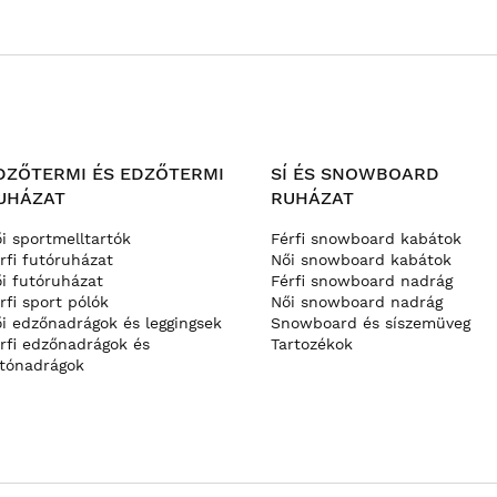
cnis, kenguru zsebekkel ellátott, laza megjelenéshez tökéletes
t kifinomultabb öltözékekbe is beilleszthetsz. A színek és
és merész színekig terjednek, így garantáltan megtalálod a
zabást szeretne: laza a verhetetlen kényelemért, vagy
az anyagot is; a lehetőségek a puha pamuttól kezdve a
DZŐTERMI ÉS EDZŐTERMI
SÍ ÉS SNOWBOARD
 gyorsan száradó és lélegző tulajdonságokkal rendelkező
UHÁZAT
RUHÁZAT
vert, amely elkíséri minden kalandjára, tökéletesen ötvözve a
i sportmelltartók
Férfi snowboard kabátok
rfi futóruházat
Női snowboard kabátok
i futóruházat
Férfi snowboard nadrág
rfi sport pólók
Női snowboard nadrág
i edzőnadrágok és leggingsek
Snowboard és síszemüveg
rfi edzőnadrágok és
Tartozékok
tónadrágok