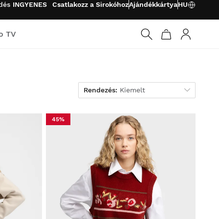
ldés
INGYENES
Csatlakozz a Sirokóhoz
Ajándékkártya
HU
o TV
Bejelentk
Rendezés
Rendezés:
Kiemelt
45%