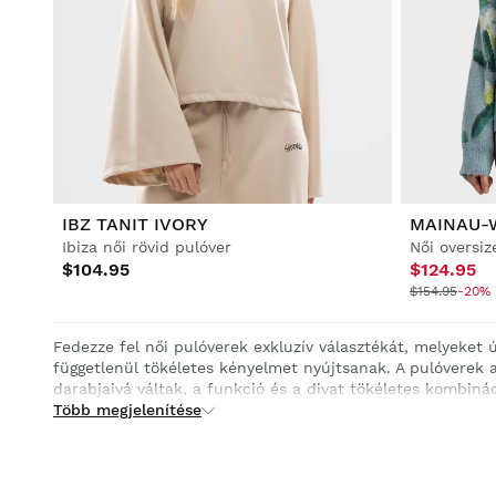
IBZ TANIT IVORY
MAINAU-
Ibiza női rövid pulóver
Női oversiz
$104.95
$124.95
$154.95
-20% 
Fedezze fel női pulóverek exkluzív választékát, melyeket ú
függetlenül tökéletes kényelmet nyújtsanak. A pulóverek 
darabjaivá váltak, a funkció és a divat tökéletes kombinác
Több megjelenítése
Függetlenül attól, hogy egy extra réteget keres a szabadt
szeretne adni a mindennapi ruhatárának, női melegítőingj
minőségű anyagokból készült ruhadarabok tartósságot és pu
melegen és kényelmesen.