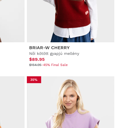
BRIAR-W CHERRY
Női kötött gyapjú mellény
$89.95
$154.95
-45% Final Sale
35%