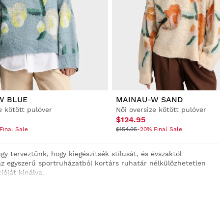
W BLUE
MAINAU-W SAND
e kötött pulóver
Női oversize kötött pulóver
$124.95
Final Sale
$154.95
-20% Final Sale
gy terveztünk, hogy kiegészítsék stílusát, és évszaktól
az egyszerű sportruházatból kortárs ruhatár nélkülözhetetlen
ióját kínálva.
éri edzésekhez, vagy egyszerűen csak egy alkalmi vonást
eink ideális választásnak bizonyulnak. A legmagasabb
haságot biztosítanak, így a stílus feláldozása nélkül tartják