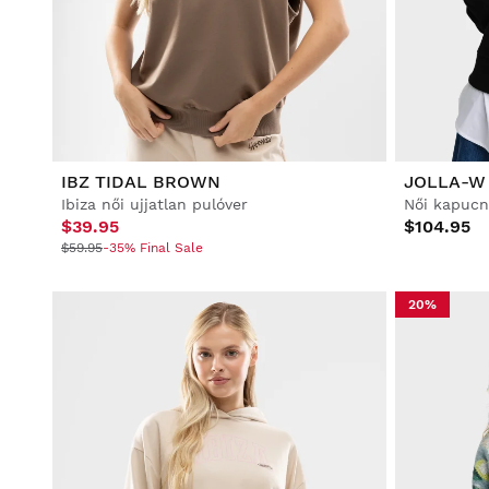
Életmód
Életmód
Labdarúgás
Labdarúgás
Együttműködések
Együttműködések
IBZ TIDAL BROWN
JOLLA-W
Ibiza női ujjatlan pulóver
Női kapucni
$39.95
$104.95
$59.95
-35% Final Sale
Összes megtekintése
Összes megtekintése
Összes megtekintése
Férfiak
Nők
Gyerekek
20%