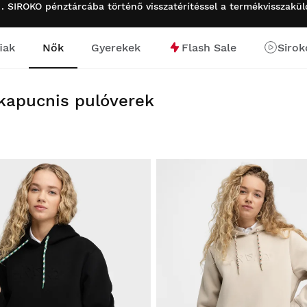
 . SIROKO pénztárcába történő visszatérítéssel a termékvisszakü
iak
Nők
Gyerekek
Flash Sale
Sirok
 kapucnis pulóverek