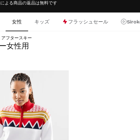
返金による商品の返品は
無料
です
女性
キッズ
フラッシュセール
Siro
アフタースキー
ー女性用