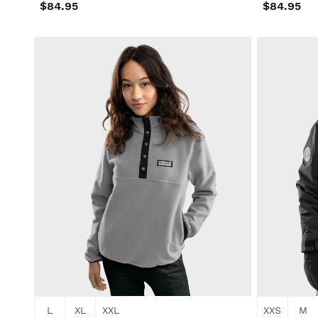
$84.95
$84.95
L
XL
XXL
XXS
M