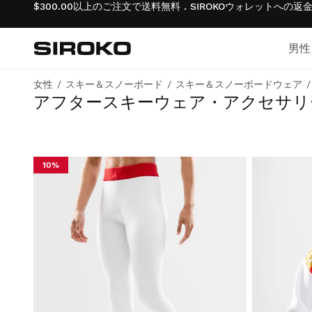
$300.00以上のご注文で送料無料 . SIROKOウォレットへの
男性
Siroko.com
ホームページへ移動
女性
スキー＆スノーボード
スキー＆スノーボードウェア
雪山の雰囲気を漂わせる、本格的なスタイルと快適な着心地でスキー後のひとときを演出
アフタースキーウェア・アクセサリ
サイクリング
サイクリング
ライフスタイル男子
ジム＆トレーニング
ジム＆トレーニング
ライフスタイル・ガール
10%
アドベンチャー
アドベンチャー
サイクリング少年
パデル
パデル
サイクリング女子
テニス
テニス
スキー＆スノーボード少年
ゴルフ
ゴルフ
スキー＆スノーボード女子
スキー＆スノーボード
スキー＆スノーボード
サッカー