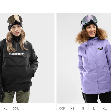
$174.95
XL
XXL
XXS
XS
S
L
XL