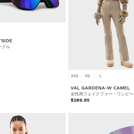
TSIDE
ーグル
XXS
XS
L
VAL GARDENA-W CAMEL
$289.95