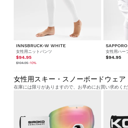
ライフスタイル
ライフスタイル
サッカー
サッカー
コラボレーション
コラボレーション
INNSBRUCK-W WHITE
SAPPORO
女性用ニットパンツ
女性用ハー
$94.95
$94.95
$104.95
-10%
すべて表示 男性
すべて表示 女性
すべて表示 キッズ
女性用スキー・スノーボードウェア –
在庫には限りがありますので、お早めにお買い求めくだ