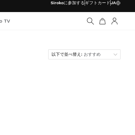
Sirokoに参加する
ギフトカード
JA
ko TV
ログイン
以下で並べ替え
以下で並べ替え:
おすすめ