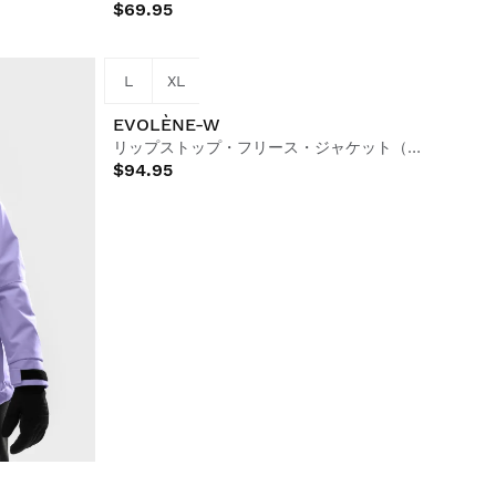
$69.95
L
XL