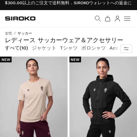
$300.00以上のご注文で送料無料 . SIROKOウォレットへの返金
Siroko.com
ホームページへ移動
ログイン
メニ
女性
サッカー
サッカーへの情熱をかき立てるアイテムが勢ぞろい
レディース サッカーウェア＆アクセサリー
すべて
(10)
ジャケット
Tシャツ
ポロシャツ
Accessorie
NEW
NEW