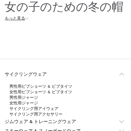
女の子のための冬の帽
もっと見る
子
女の子用の冬用帽子は、寒い季節に頭と耳を暖かく保つための必
需品です。これらの帽子は機能性とファッション性を兼ね備えて
おり、どんな冬の装いにもスタイリッシュなタッチを加えなが
ら、寒さから守ってくれます。
ウール、アクリル、フリースなどの断熱素材から作られたこれら
の帽子は、かゆみや不快感を感じることなく暖かさを提供するよ
サイクリングウェア
うに設計されています。
男性用ビブショーツ & ビブタイツ
ウールやアクリル、フリースなどの保温性の高い素材で作られた
女性用ビブショーツ & ビブタイツ
帽子は、かゆみや不快感を与えることなく暖かさを提供します。
男性用ジャージ
多くの女の子用帽子には、ポンポンやカラフルな柄の生地、キャ
女性用ジャージ
ラクターのアップリケなどのディテールがあり、若い女の子にと
サイクリング用アイウェア
って魅力的で楽しいものとなっています。さらに、防寒性と防風
サイクリング用アクセサリー
性を高めるために、裏地が付いているモデルもあります。これら
ジムウェア & トレーニングウェア
のアクセサリーは、寒い天候のために実用的であるだけでなく、
スキーウェア & スノーボードウェア
女の子の個性とスタイルを表現することができます。