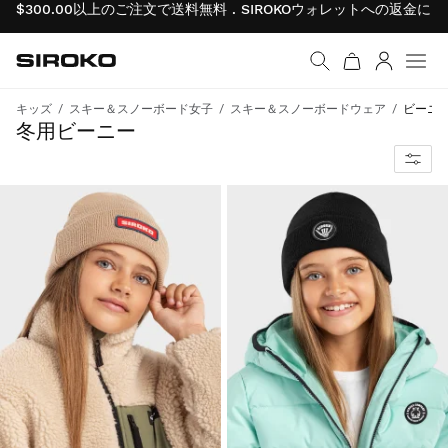
$300.00以上のご注文で送料無料 . SIROKOウォレットへの返金
Siroko.com
ホームページへ移動
ログイン
メニ
キッズ
スキー＆スノーボード女子
スキー＆スノーボードウェア
ビーニ
冬用ビーニー