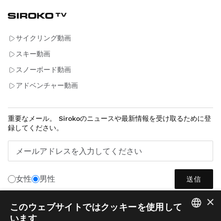
サイクリング動画
スキー動画
スノーボード動画
アドベンチャー動画
重要なメール。 Sirokoのニュースや最新情報を受け取るために登
録してください。
メールアドレスを入力してください
女性
男性
送信
×
このウェブサイトではクッキーを使用して
います
日本語