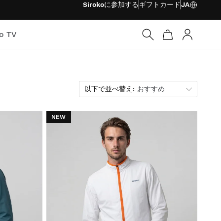
Sirokoに参加する
ギフトカード
JA
ko TV
ログイン
以下で並べ替え
以下で並べ替え:
おすすめ
NEW