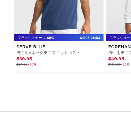
ライフスタイル
ライフスタイル
サッカー
サッカー
コラボレーション
コラボレーション
フラッシュセール
60%
02
:
05
:
28
:
53
フラッシュセ
SERVE BLUE
FOREHAN
男性用Vネックテニスニットベスト
男性用テニ
$39.95
$49.95
$94.95
-60%
$104.95
-55%
すべて表示 男性
すべて表示 女性
すべて表示 キッズ