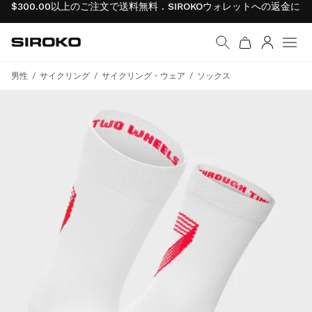
$300.00以上のご注文で送料無料 . SIROKOウォレットへの返金
Siroko.com
ホームページへ移動
ログイン
メニ
男性
サイクリング
サイクリング・ウェア
ソックス