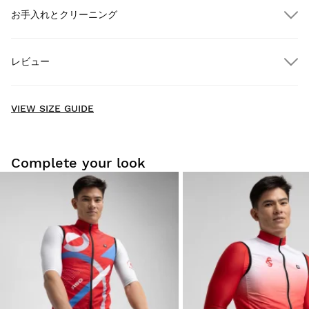
お手入れとクリーニング
$300.00以上のご注文で送料無料
レビュー
宅配
$300.00以上のご注文で送料無料
New content loaded
- この製品に関するレビューはまだありません。 -
VIEW SIZE GUIDE
この製品について最初にレビューを投稿しませんか？
Complete your look
衛生および安全上の理由から、この製品の交換または返品は、
未
使用で、元の状態とパッケージがそのままの場合に限り
受け付け
ることができます。