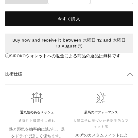
今すぐ購入
Buy now and receive it between
水曜日 12 and 木曜日
13 August
SIROKOウォレットへの返金による商品の返品は
無料
です
技術仕様
通気性のあるメッシュ
最高のパフォーマンス
通気性と吸湿性に優れ
人間工学に基づいた解剖学的なフ
ィット感
熱と湿気を効率的に逃がし、足
360°のカスタムフィットによ
をドライで涼しく保ちます。