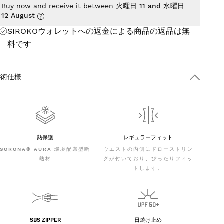
Buy now and receive it between
火曜日 11 and 水曜日
12 August
SIROKOウォレットへの返金による商品の返品は
無
料
です
技術仕様
熱保護
レギュラーフィット
SORONA® AURA 環境配慮型断
ウエストの内側にドローストリン
熱材
グが付いており、ぴったりフィッ
トします。
SBS ZIPPER
日焼け止め