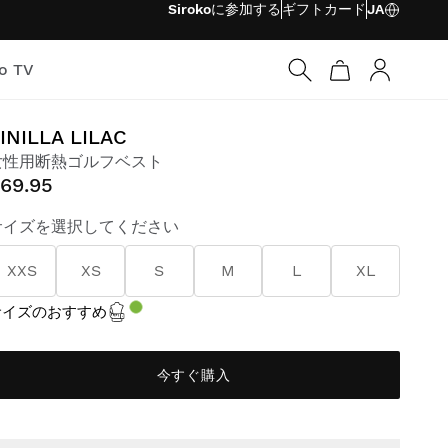
Sirokoに参加する
ギフトカード
JA
ko TV
ログイン
INILLA LILAC
女性用断熱ゴルフベスト
69.95
サイズを選択してください
XXS
XS
S
M
L
XL
サイズのおすすめ
今すぐ購入