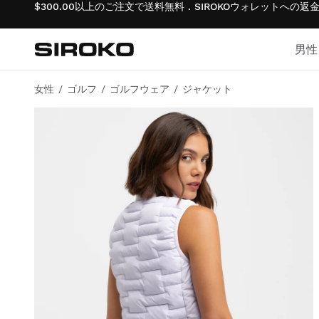
$300.00以上のご注文で送料無料 . SIROKOウォレットへの
男性
Siroko.com
ホームページへ移動
女性
ゴルフ
ゴルフウェア
ジャケット
サイクリング
サイクリング
ライフスタイル男子
ジム＆トレーニング
ジム＆トレーニング
ライフスタイル・ガール
アドベンチャー
アドベンチャー
サイクリング少年
パデル
パデル
サイクリング女子
テニス
テニス
スキー＆スノーボード少年
ゴルフ
ゴルフ
スキー＆スノーボード女子
スキー＆スノーボード
スキー＆スノーボード
サッカー