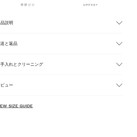
摩擦ゼロ
UPF50+
商品説明
配送と返品
お手入れとクリーニング
$300.00以上のご注文で送料無料
レビュー
宅配
$300.00以上のご注文で送料無料
IEW SIZE GUIDE