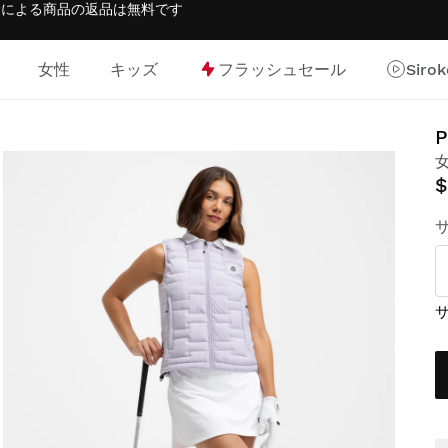
返金による商品の返品は
無料
です
女性
キッズ
フラッシュセール
Siro
P
$