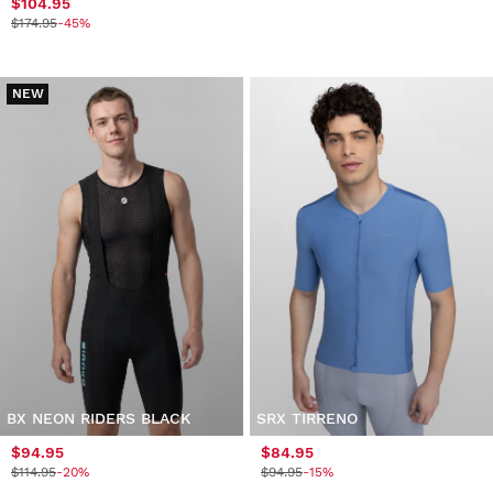
$104.95
$174.95
-45%
NEW
BX NEON RIDERS BLACK
SRX TIRRENO
$94.95
$84.95
$114.95
-20%
$94.95
-15%