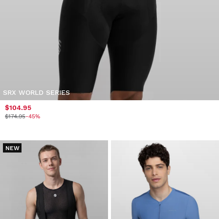
SRX WORLD SERIES
$104.95
$174.95
-45%
NEW