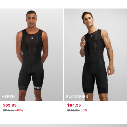
ASPEN
FLANDRIEN
$69.95
$84.95
$114.95
-40%
$114.95
-30%