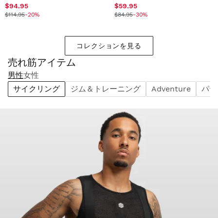
$94.95
$59.95
$114.95
-20%
$84.95
-30%
コレクションを見る
売れ筋アイテム
男性
女性
サイクリング
ジム＆トレーニング
Adventure
パデ