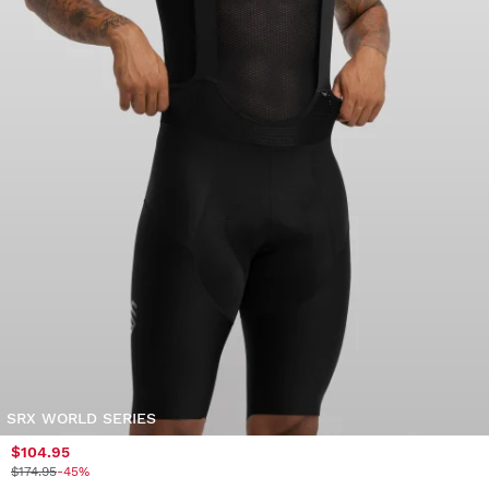
SRX WORLD SERIES
$104.95
$174.95
-45%