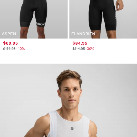
ASPEN
FLANDRIEN
$69.95
$84.95
$114.95
-40%
$114.95
-30%