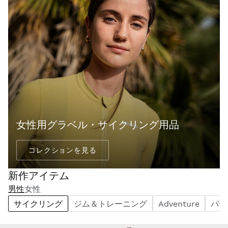
女性用グラベル・サイクリング用品
コレクションを見る
新作アイテム
男性
女性
サイクリング
ジム＆トレーニング
Adventure
パデ