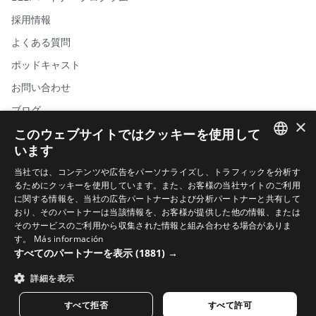
採用情報
よくある質問
ポッドキャスト
お問い合わせ
ブログ
×
このウェブサイトではクッキーを使用して
Sirokoショップ一覧
います
SPANISH
当社では、コンテンツや広告をパーソナライズし、トラフィックを分析す
るためにクッキーを使用しています。また、お客様の当社サイトのご利用
ENGLISH
に関する情報を、当社の広告パートナーおよび分析パートナーと共有して
おり、そのパートナーは当該情報を、お客様が提供した他の情報、または
GREEK
サイクリング動画
そのサービスのご利用から収集された情報と組み合わせる場合がありま
DANISH
す。
Más información
スキー動画
すべてのパートナーを表示
(1881) →
GERMAN
スノーボード動画
詳細を表示
FINNISH
アドベンチャー動画
すべて拒否
すべて許可
FRENCH