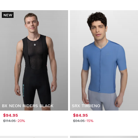
NEW
BX NEON RIDERS BLACK
SRX TIRRENO
$94.95
$84.95
$114.95
-20%
$94.95
-15%