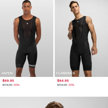
ASPEN
FLANDRIEN
$69.95
$84.95
$114.95
-40%
$114.95
-30%