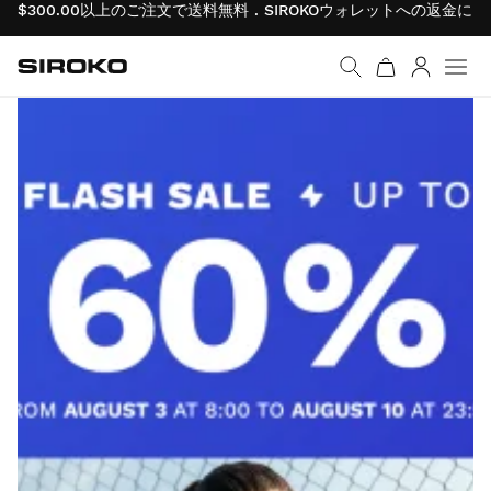
300.00以上のご注文で送料無料 . SIROKOウォレットへの返金による商
Siroko.com
ホームページへ移動
ログイン
メニ