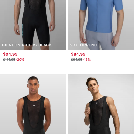
BX NEON RIDERS BLACK
SRX TIRRENO
$94.95
$84.95
$114.95
-20%
$94.95
-15%