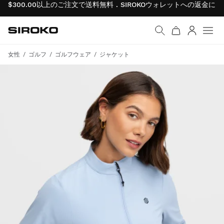
$300.00以上のご注文で送料無料 . SIROKOウォレットへの返金
Siroko.com
ホームページへ移動
ログイン
メニ
女性
ゴルフ
ゴルフウェア
ジャケット