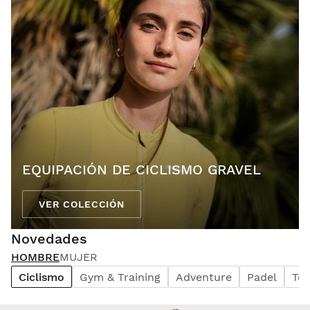
EQUIPACIÓN DE CICLISMO GRAVEL
VER COLECCIÓN
Novedades
HOMBRE
MUJER
Ciclismo
Gym & Training
Adventure
Padel
Ten