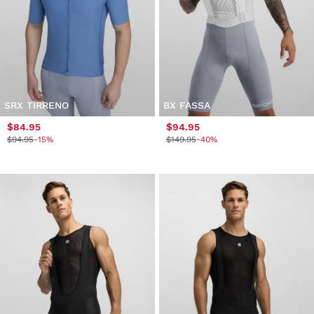
SRX TIRRENO
BX FASSA
$84.95
$94.95
$94.95
-15%
$149.95
-40%