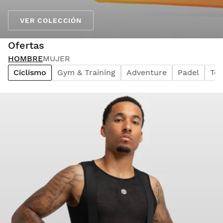
VER COLECCIÓN
Ofertas
HOMBRE
MUJER
Ciclismo
Gym & Training
Adventure
Padel
Ten