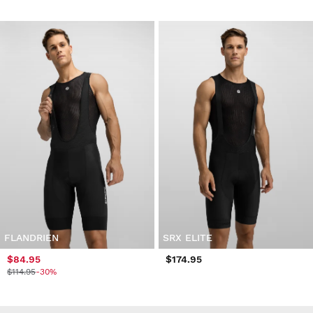
FLANDRIEN
SRX ELITE
$84.95
$174.95
$114.95
-30%