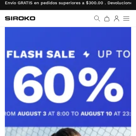
Envío GRATIS en pedidos superiores a $300.00 . Devolucione
Siroko.com
Ir a la página de inicio
Iniciar se
Men