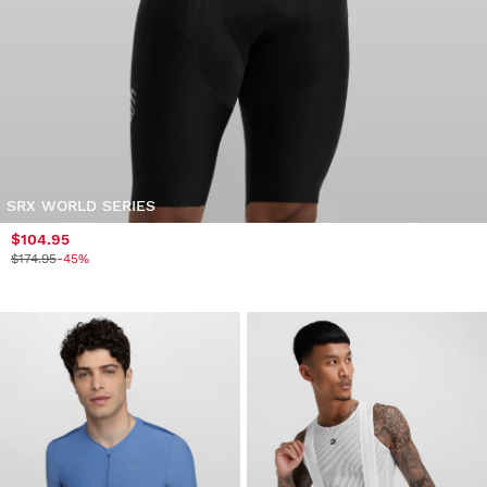
SRX WORLD SERIES
$104.95
$174.95
-45%