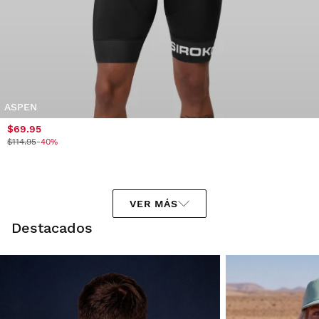
ASPEN
$69.95
$114.95
-40%
VER MÁS
Destacados