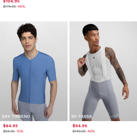
$104.95
$174.95
-45%
SRX TIRRENO
BX FASSA
$84.95
$94.95
$94.95
-15%
$149.95
-40%