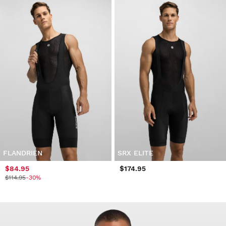
FLANDRIEN
SRX ELITE
$84.95
$174.95
$114.95
-30%