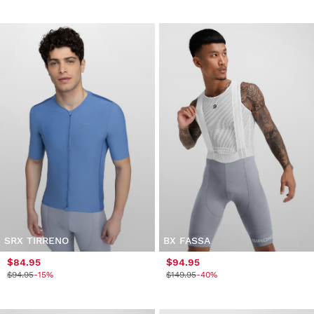
SRX TIRRENO
BX FASSA
$84.95
$94.95
$94.95
-15%
$149.95
-40%