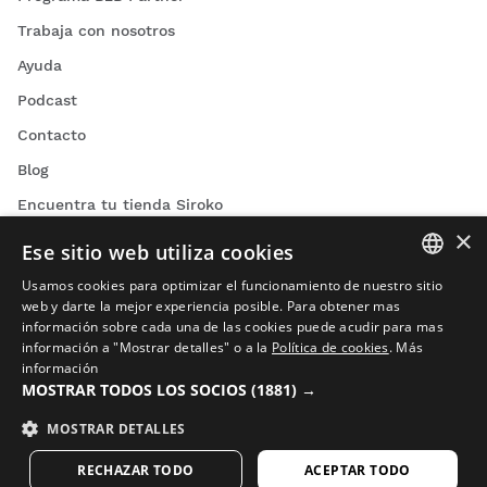
Trabaja con nosotros
Ayuda
Podcast
Contacto
Blog
Encuentra tu tienda Siroko
×
Ese sitio web utiliza cookies
Usamos cookies para optimizar el funcionamiento de nuestro sitio
SPANISH
web y darte la mejor experiencia posible. Para obtener mas
información sobre cada una de las cookies puede acudir para mas
ENGLISH
Videos de ciclismo
información a "Mostrar detalles" o a la
Política de cookies
.
Más
información
GREEK
Vídeos de esquí
MOSTRAR TODOS LOS SOCIOS
(1881) →
Videos de snowboard
DANISH
MOSTRAR DETALLES
Videos de aventura
GERMAN
RECHAZAR TODO
ACEPTAR TODO
FINNISH