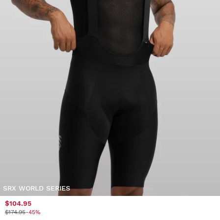
SRX WORLD SERIES
$104.95
$174.95
-45%