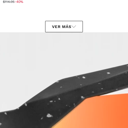
$114.95
-40%
VER MÁS