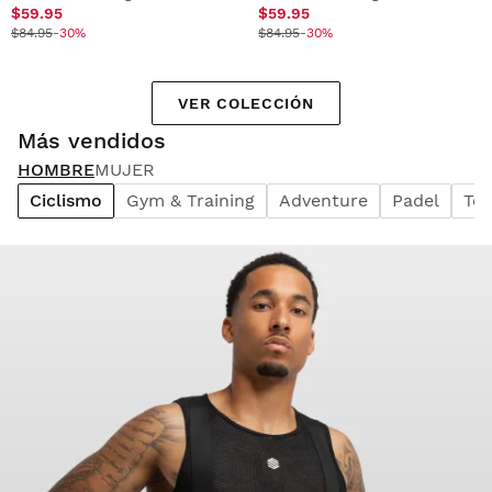
$59.95
$59.95
$84.95
-30%
$84.95
-30%
VER COLECCIÓN
Más vendidos
HOMBRE
MUJER
Ciclismo
Gym & Training
Adventure
Padel
Ten