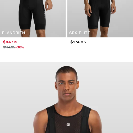
FLANDRIEN
SRX ELITE
$84.95
$174.95
$114.95
-30%