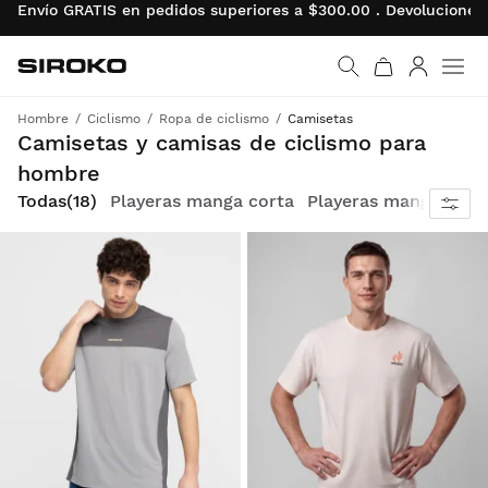
Envío GRATIS en pedidos superiores a $300.00 . Devolucion
Siroko.com
Ir a la página de inicio
Iniciar se
Men
Hombre
Ciclismo
Ropa de ciclismo
Camisetas
Comodidad y versatilidad para pedalear o para el día a día
Camisetas y camisas de ciclismo para
hombre
Todas
(18)
Playeras manga corta
Playeras manga larga