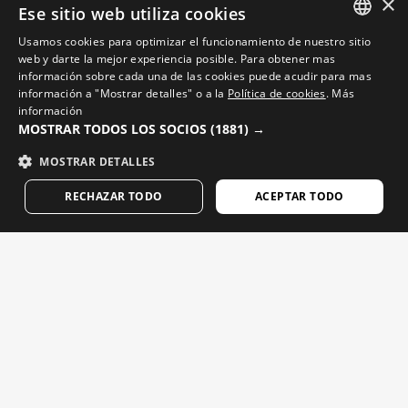
×
Blog
Ese sitio web utiliza cookies
Encuentra tu tienda Siroko
Usamos cookies para optimizar el funcionamiento de nuestro sitio
SPANISH
web y darte la mejor experiencia posible. Para obtener mas
información sobre cada una de las cookies puede acudir para mas
ENGLISH
información a "Mostrar detalles" o a la
Política de cookies
.
Más
información
GREEK
MOSTRAR TODOS LOS SOCIOS
(1881) →
Videos de ciclismo
DANISH
MOSTRAR DETALLES
Vídeos de esquí
GERMAN
RECHAZAR TODO
ACEPTAR TODO
Videos de snowboard
FINNISH
Videos de aventura
FRENCH
DUTCH
Emails que sí merecen la pena. Suscríbete y recibe
POLISH
novedades y lanzamientos de Siroko.
KOREAN
Escribe tu email
NORWEGIAN
CZECH
Mujer
Hombre
ENVIAR