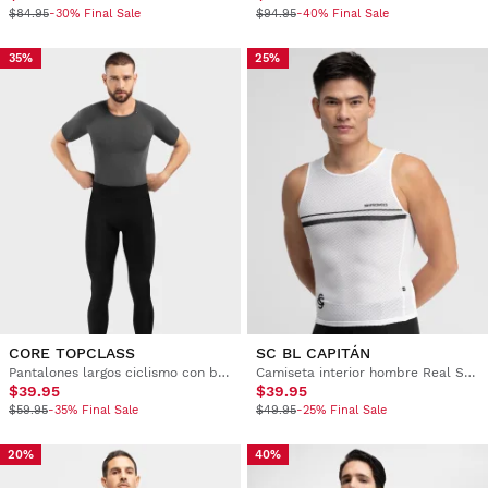
$84.95
-30% Final Sale
$94.95
-40% Final Sale
35%
25%
CORE TOPCLASS
SC BL CAPITÁN
Pantalones largos ciclismo con badana hombre
Camiseta interior hombre Real Sporting de Gijón x Siroko
$39.95
$39.95
$59.95
-35% Final Sale
$49.95
-25% Final Sale
20%
40%