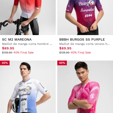
SC M2 MAREONA
BBBH BURGOS SS PURPLE
Maillot de manga corta hombre Real Sporting de Gijón x Siroko
Maillot de manga corta verano hombre Burgos Burpellet BH x Siroko
$89.95
$89.95
$139.95
-40% Final Sale
$139.95
-40% Final Sale
40%
40%