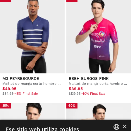
M3 PEYRESOURDE
BBBH BURGOS PINK
Maillot de manga corta hombre ultraligero
Maillot de manga corta hombre Burgos Burpellet BH x Siroko
$49.95
$89.95
$84.95
-45% Final Sale
$139.95
-40% Final Sale
35%
60%
×
Ese sitio web utiliza cookies