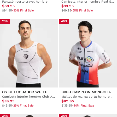
Pantalón corto gravel hombre
Camiseta interior hombre Real Sporting de Gijón x Siroko
$69.95
$39.95
$94.95
-30% Final Sale
$49.95
-25% Final Sale
25%
40%
OS BL LUCHADOR WHITE
BBBH CAMPEON MONGOLIA
Camiseta interior hombre Club Atlético Osasuna x Siroko
Maillot de manga corta hombre Burgos Burpellet BH x Siroko
$39.95
$89.95
$49.95
-25% Final Sale
$139.95
-40% Final Sale
45%
40%