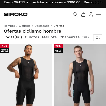
Envío GRATIS en pedidos superiores a $300.00 . Devolucion
Siroko.com
Ir a la página de inicio
Iniciar se
Men
Hombre
Ciclismo
Destacado
Ofertas
Encuentra descuentos en prendas y accesorios para completar tu conjunto de ciclismo a un precio imbatible
Ofertas ciclismo hombre
Todas
(66)
Culotes
Maillots
Chamarras
SRX
Gravel
45%
20%
NEW