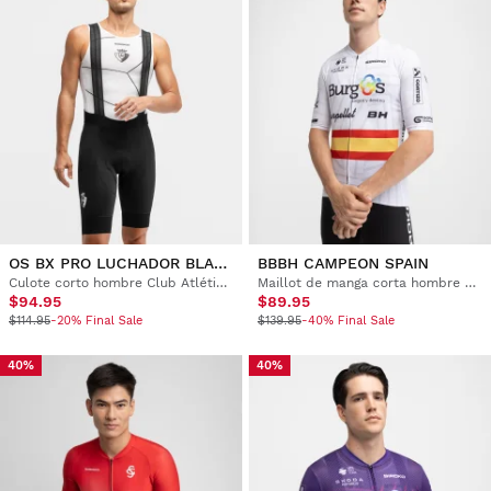
OS BX PRO LUCHADOR BLACK
BBBH CAMPEON SPAIN
Culote corto hombre Club Atlético Osasuna x Siroko
Maillot de manga corta hombre Burgos Burpellet BH x Siroko
$94.95
$89.95
$114.95
-20% Final Sale
$139.95
-40% Final Sale
40%
40%