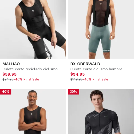
MALHAO
BX OBERWALD
Culote corto reciclado ciclismo hombre
Culote corto ciclismo hombre
$59.95
$94.95
$94.95
-40% Final Sale
$149.95
-40% Final Sale
40%
30%