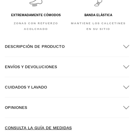
EXTREMADAMENTE CÓMODOS
BANDA ELÁSTICA
ZONAS CON REFUERZO
MANTIENE LOS CALCETINES
ACOLCHADO
EN SU SITIO
DESCRIPCIÓN DE PRODUCTO
ENVÍOS Y DEVOLUCIONES
CUIDADOS Y LAVADO
Envío GRATIS en pedidos superiores a $300.00
OPINIONES
Envío a domicilio
GRATIS
desde $300.00
New content loaded
4.00
CONSULTA LA GUÍA DE MEDIDAS
Basado en 1 opinión