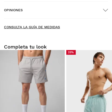
OPINIONES
Envío a domicilio
GRATIS
desde $300.00
New content loaded
- Todavía no hay opiniones sobre este producto -
CONSULTA LA GUÍA DE MEDIDAS
Sé el primero en escribir una opinión
Completa tu look
25%
Prueba tu talla desde casa con tranquilidad: tienes 30 días
a partir de la fecha de entrega para solicitar tu devolución.
Podrás devolver un producto de forma fácil y rápida, desde
tu pedido en tu cuenta de usuario.
Devolución al método de pago original
Desde
$9.95