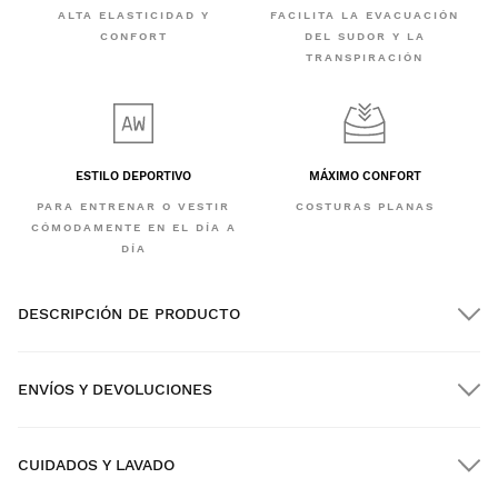
ALTA ELASTICIDAD Y
FACILITA LA EVACUACIÓN
CONFORT
DEL SUDOR Y LA
TRANSPIRACIÓN
ESTILO DEPORTIVO
MÁXIMO CONFORT
PARA ENTRENAR O VESTIR
COSTURAS PLANAS
CÓMODAMENTE EN EL DÍA A
DÍA
DESCRIPCIÓN DE PRODUCTO
ENVÍOS Y DEVOLUCIONES
CUIDADOS Y LAVADO
Envío GRATIS en pedidos superiores a $300.00