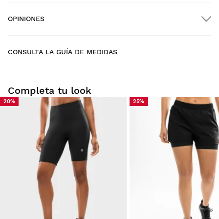
OPINIONES
Envío a domicilio
GRATIS
desde $300.00
New content loaded
- Todavía no hay opiniones sobre este producto -
CONSULTA LA GUÍA DE MEDIDAS
Sé el primero en escribir una opinión
Completa tu look
20%
25%
Prueba tu talla desde casa con tranquilidad: tienes 30 días
a partir de la fecha de entrega para solicitar tu devolución.
Podrás devolver un producto de forma fácil y rápida, desde
tu pedido en tu cuenta de usuario.
Devolución al método de pago original
Desde
$9.95