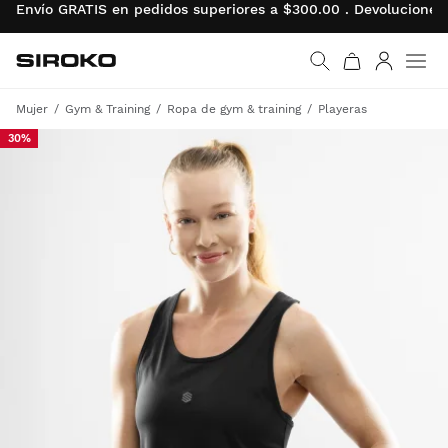
Envío GRATIS en pedidos superiores a $300.00 . Devolucion
Siroko.com
Ir a la página de inicio
Iniciar se
Men
Mujer
Gym & Training
Ropa de gym & training
Playeras
30%