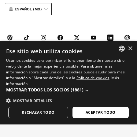
ESPAÑOL (MX)
×
Ese sitio web utiliza cookies
Aviso legal
Cookies
Términos y condiciones
IA en imágenes
Mapa web
Usamos cookies para optimizar el funcionamiento de nuestro sitio
© 2026 Siroko
SPANISH
web y darte la mejor experiencia posible. Para obtener mas
información sobre cada una de las cookies puede acudir para mas
ENGLISH
información a "Mostrar detalles" o a la
Política de cookies
.
Más
información
GREEK
MOSTRAR TODOS LOS SOCIOS
(1881) →
DANISH
MOSTRAR DETALLES
GERMAN
RECHAZAR TODO
ACEPTAR TODO
FINNISH
FRENCH