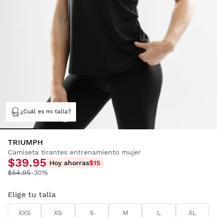
¿Cuál es mi talla?
TRIUMPH
Camiseta tirantes entrenamiento mujer
$39.95
Hoy ahorras
$15
$54.95
-30%
Elige tu talla
XXS
XS
S
M
L
XL