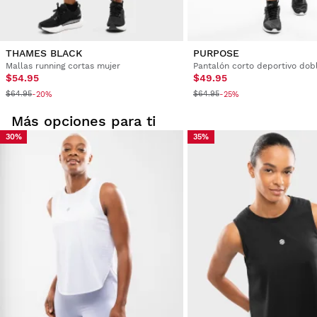
THAMES BLACK
PURPOSE
Mallas running cortas mujer
$54.95
$49.95
$64.95
$64.95
-20%
-25%
Más opciones para ti
30%
35%