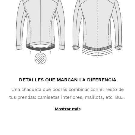
mismo tiempo evacuar la humedad corporal. La capa
¿Ha sido útil esta opinión?
Sí
Denunciar
Compartir
hace 2 años
interior garantiza un excelente aislamiento térmico
gracias a su tejido micropolar de poliéster que
contribuye a retener el calor corporal.
1
2
3
4
5
6
...
150
DETALLES QUE MARCAN LA DIFERENCIA
Una chaqueta que podrás combinar con el resto de
tus prendas: camisetas interiores, maillots, etc. Buen
ajuste, aislamiento térmico, protección y pequeños
Mostrar más
extras que agradecerás en tus rutas y entrenos como
los detalles reflectantes traseros o sus amplios
bolsillos. Que no te falte de nada.