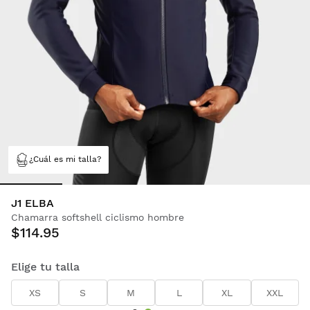
¿Cuál es mi talla?
J1 ELBA
Chamarra softshell ciclismo hombre
$114.95
Elige tu talla
XS
S
M
L
XL
XXL