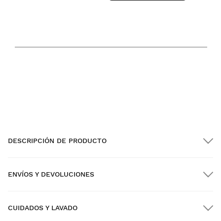
TEMPERATURA
32
59
F
F
MIN
MAX
DESCRIPCIÓN DE PRODUCTO
ENVÍOS Y DEVOLUCIONES
CUIDADOS Y LAVADO
Envío GRATIS en pedidos superiores a $300.00