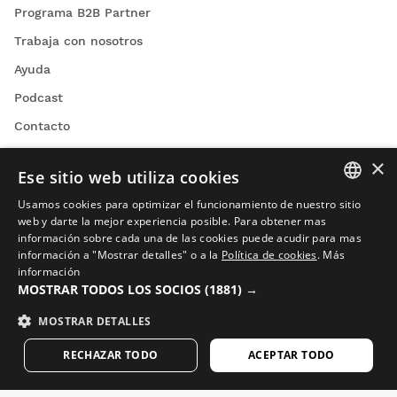
Programa B2B Partner
Trabaja con nosotros
Ayuda
Podcast
Contacto
Blog
×
Ese sitio web utiliza cookies
Encuentra tu tienda Siroko
Usamos cookies para optimizar el funcionamiento de nuestro sitio
SPANISH
web y darte la mejor experiencia posible. Para obtener mas
información sobre cada una de las cookies puede acudir para mas
ENGLISH
información a "Mostrar detalles" o a la
Política de cookies
.
Más
información
GREEK
MOSTRAR TODOS LOS SOCIOS
(1881) →
Videos de ciclismo
DANISH
MOSTRAR DETALLES
Vídeos de esquí
GERMAN
Videos de snowboard
RECHAZAR TODO
ACEPTAR TODO
FINNISH
Videos de aventura