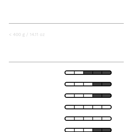
PESO
< 400 g / 14.11 oz
CARACTERÍSTICAS
LIGEREZA
AJUSTE
TRANSPIRABILIDAD
AISLAMIENTO TÉRMICO
RESISTENCIA AL VIENTO
RESISTENCIA AL AGUA