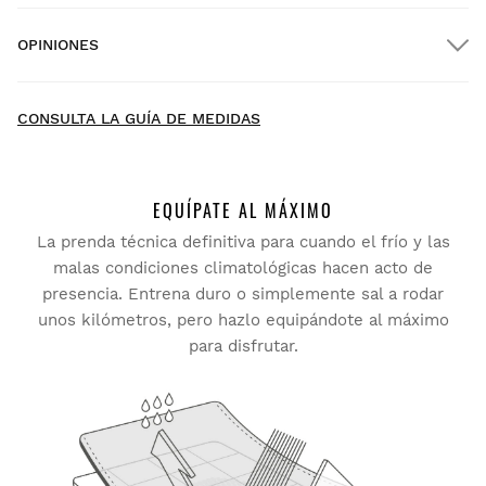
OPINIONES
Envío a domicilio
GRATIS
desde $300.00
New content loaded
4.60
CONSULTA LA GUÍA DE MEDIDAS
Basado en 449 opiniones
ESCRIBE UNA OPINIÓN
EQUÍPATE AL MÁXIMO
La prenda técnica definitiva para cuando el frío y las
Buscar:
Ordenar
Prueba tu talla desde casa con tranquilidad: tienes 30 días
malas condiciones climatológicas hacen acto de
a partir de la fecha de entrega para solicitar tu devolución.
presencia. Entrena duro o simplemente sal a rodar
unos kilómetros, pero hazlo equipándote al máximo
Cliente verificado
Podrás devolver un producto de forma fácil y rápida, desde
para disfrutar.
tu pedido en tu cuenta de usuario.
Piotr Jaworski
Devolución al método de pago original
Desde
$9.95
Winter Cycling Jacket Siroko J1 Elba L
La chaqueta funciona muy bien en invierno 