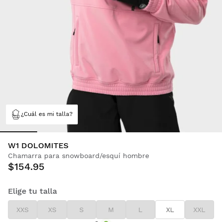
¿Cuál es mi talla?
W1 DOLOMITES
Chamarra para snowboard/esquí hombre
$154.95
Elige tu talla
XXS
XS
S
M
L
XL
XXL