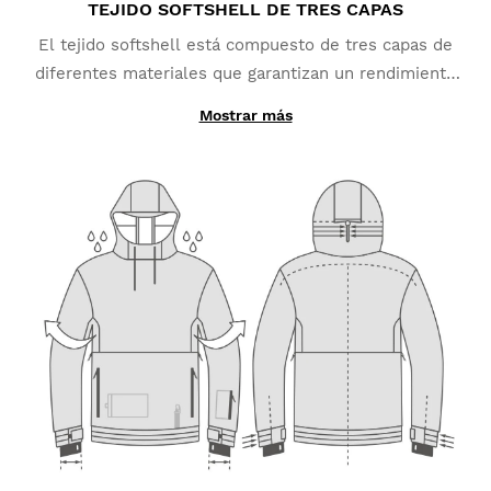
TEJIDO SOFTSHELL DE TRES CAPAS
¿Ha sido útil esta opinión?
Sí
Denunciar
Compartir
hace 2 años
El tejido softshell está compuesto de tres capas de
diferentes materiales que garantizan un rendimiento
Cliente verificado
óptimo. La capa exterior, fabricada en poliéster y
Alicja Golas
Mostrar más
elastano, te protegerá de la nieve y la lluvia (columna
de agua 10 000 mm). La capa intermedia está
Snowboard Jacket Siroko W1 Dolomites S
compuesta por una membrana de TPU que
proporciona protección cortavientos, permitiendo al
¡Súper! Muy buena chaqueta.
mismo tiempo evacuar la humedad corporal. La capa
¿Ha sido útil esta opinión?
Sí
Denunciar
Compartir
hace 3 años
interior garantiza un excelente aislamiento térmico
gracias a su tejido micropolar de poliéster que
contribuye a retener el calor corporal.
1
2
3
4
5
6
...
61