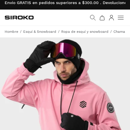
Envío GRATIS en pedidos superiores a $300.00 . Devolucion
Siroko.com
Ir a la página de inicio
Iniciar se
Men
Hombre
Esquí & Snowboard
Ropa de esquí y snowboard
Chamarra