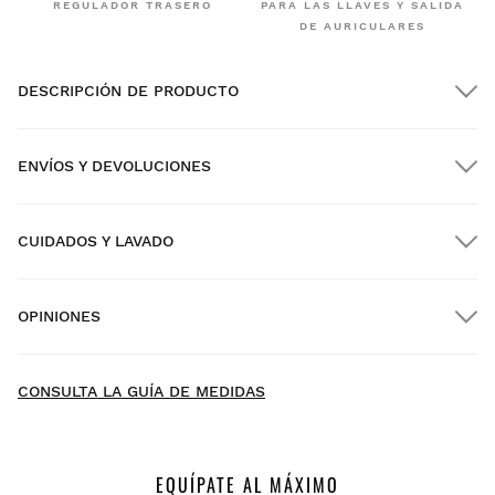
REGULADOR TRASERO
PARA LAS LLAVES Y SALIDA
DE AURICULARES
DESCRIPCIÓN DE PRODUCTO
ENVÍOS Y DEVOLUCIONES
CUIDADOS Y LAVADO
Envío GRATIS en pedidos superiores a $300.00
OPINIONES
Envío a domicilio
GRATIS
desde $300.00
New content loaded
4.55
CONSULTA LA GUÍA DE MEDIDAS
Basado en 182 opiniones
ESCRIBE UNA OPINIÓN
EQUÍPATE AL MÁXIMO