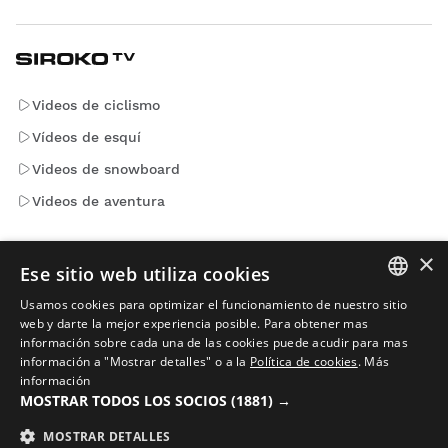
Videos de ciclismo
Vídeos de esquí
Videos de snowboard
Videos de aventura
×
Emails que sí merecen la pena. Suscríbete y recibe
Ese sitio web utiliza cookies
novedades y lanzamientos de Siroko.
Usamos cookies para optimizar el funcionamiento de nuestro sitio
SPANISH
web y darte la mejor experiencia posible. Para obtener mas
Escribe tu email
información sobre cada una de las cookies puede acudir para mas
ENGLISH
información a "Mostrar detalles" o a la
Política de cookies
.
Más
información
GREEK
Mujer
Hombre
ENVIAR
MOSTRAR TODOS LOS SOCIOS
(1881) →
DANISH
MOSTRAR DETALLES