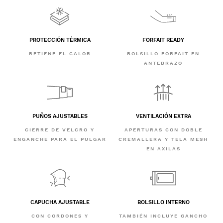
PROTECCIÓN TÉRMICA
FORFAIT READY
RETIENE EL CALOR
BOLSILLO FORFAIT EN
ANTEBRAZO
PUÑOS AJUSTABLES
VENTILACIÓN EXTRA
CIERRE DE VELCRO Y
APERTURAS CON DOBLE
ENGANCHE PARA EL PULGAR
CREMALLERA Y TELA MESH
EN AXILAS
CAPUCHA AJUSTABLE
BOLSILLO INTERNO
CON CORDONES Y
TAMBIÉN INCLUYE GANCHO