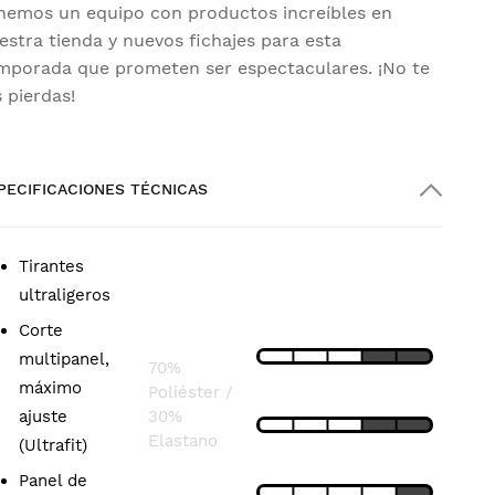
nemos un equipo con productos increíbles en
estra tienda y nuevos fichajes para esta
mporada que prometen ser espectaculares. ¡No te
s pierdas!
PECIFICACIONES TÉCNICAS
Tirantes
COMPOSICIÓN
CARACTERÍSTICAS
T
ultraligeros
Corte
LIGEREZA
Bib:
multipanel,
70%
máximo
Poliéster /
AJUSTE
ajuste
30%
Elastano
(Ultrafit)
TRANSPIRABILIDAD
Panel de
Short: