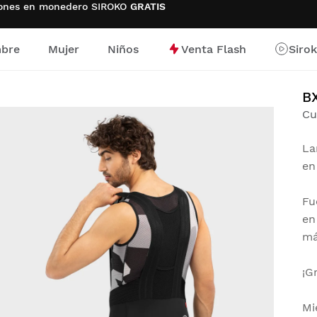
ciones en monedero SIROKO
GRATIS
bre
Mujer
Niños
Venta Flash
Siro
io
B
Cu
La
en
Fu
en
má
¡G
Mi