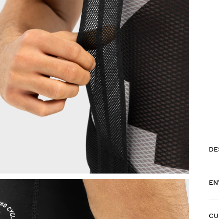
DE
EN
CU