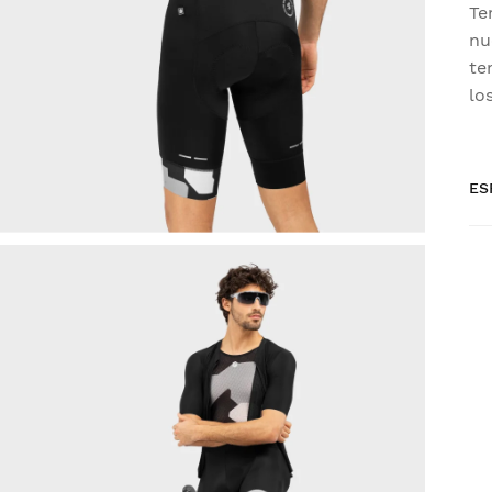
Te
nu
te
lo
ES