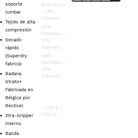
soporte
82% Nylon
/ 18%
lumbar
Elastano
Tejido de alta
85%
compresión
Poliéster /
Secado
15%
Elastano
rápido
(Superdry
44%
Poliéster /
fabrics)
56%
Badana
Elastano
Strato+
Fabricada en
PESO
Bélgica por
Recticel
< 200 g /
7.05 oz
Xtra-Gripper
interno
Banda