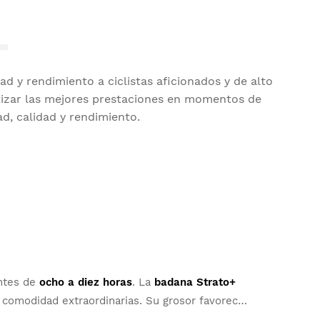
 y rendimiento a ciclistas aficionados y de alto
antizar las mejores prestaciones en momentos de
d, calidad y rendimiento.
entes de
ocho a diez horas
. La
badana Strato+
a comodidad extraordinarias. Su grosor favorece
uste anatómico óptimo.