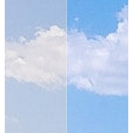
4 personas ha(n) encontrado útil esta opinión.
¿Ha sido útil esta opinión?
Sí
Denunciar
Compartir
hace 3 años
Cliente verificado
Isabelle Villancher
Ideales para correr; son ligeras, se mantienen en su sitio y 
la ventaja es que vienen con un juego de piezas de goma 
de repuesto (para el puente de la nariz y detrás de las 
orejas). La entrega también fue muy rápida.
1 persona ha(n) encontrado útil esta opinión.
¿Ha sido útil esta opinión?
Sí
Denunciar
Compartir
hace 3 años