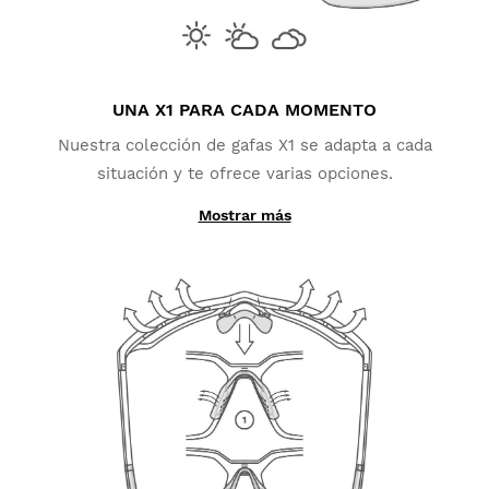
UNA X1 PARA CADA MOMENTO
Nuestra colección de gafas X1 se adapta a cada
situación y te ofrece varias opciones.
Mostrar más
Puedes optar por lentes de alta durabilidad,
diseñadas en diferentes colores gracias a su tintado
con efecto espejo y cobertura REVO. Ideales para tus
Si lo que prefieres es una X1 aún más versatil,
rutas y entrenos o simplemente como un accesorio
escoge un modelo con lente fotocromática.
que proteja tu visión vayas donde vayas.
Disponibles con diferentes tintados (las categorías
de lente variarán en función del modelo de lente
fotocromática seleccionada), las lentes
fotocromáticas X1 se adaptan a los cambios de luz
solar de manera progresiva, ofreciéndote un alto