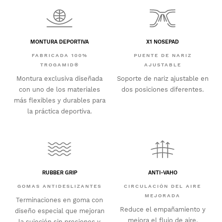
MONTURA DEPORTIVA
X1 NOSEPAD
FABRICADA 100%
PUENTE DE NARIZ
TROGAMID®
AJUSTABLE
Montura exclusiva diseñada
Soporte de nariz ajustable en
con uno de los materiales
dos posiciones diferentes.
más flexibles y durables para
la práctica deportiva.
RUBBER GRIP
ANTI-VAHO
GOMAS ANTIDESLIZANTES
CIRCULACIÓN DEL AIRE
MEJORADA
Terminaciones en goma con
Reduce el empañamiento y
diseño especial que mejoran
mejora el flujo de aire,
la sujeción sin presiones y