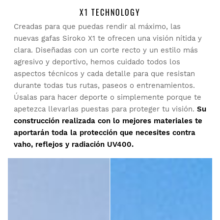
X1 TECHNOLOGY
Creadas para que puedas rendir al máximo, las
Buscar:
Ordenar
Prueba tu talla desde casa con tranquilidad: tienes 30 días
nuevas gafas Siroko X1 te ofrecen una visión nítida y
a partir de la fecha de entrega para solicitar tu devolución.
clara. Diseñadas con un corte recto y un estilo más
agresivo y deportivo, hemos cuidado todos los
Cliente verificado
Podrás devolver un producto de forma fácil y rápida, desde
aspectos técnicos y cada detalle para que resistan
tu pedido en tu cuenta de usuario.
Jacinta Foong
durante todas tus rutas, paseos o entrenamientos.
Úsalas para hacer deporte o simplemente porque te
Devolución al método de pago original
Desde
$9.95
Me encantan las gafas de sol
apetezca llevarlas puestas para proteger tu visión.
Su
construcción realizada con lo mejores materiales te
1 persona ha(n) encontrado útil esta opinión.
aportarán toda la protección que necesites contra
¿Ha sido útil esta opinión?
Sí
Denunciar
Compartir
hace 3 años
vaho, reflejos y radiación UV400.
Cliente verificado
David Blanco Vega
Gafas ligeras con una estética elegante.