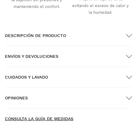
evitando el exceso de calor y
manteniendo el confort.
la humedad.
DESCRIPCIÓN DE PRODUCTO
ENVÍOS Y DEVOLUCIONES
CUIDADOS Y LAVADO
Envío GRATIS en pedidos superiores a $300.00
OPINIONES
Envío a domicilio
GRATIS
desde $300.00
New content loaded
4.82
CONSULTA LA GUÍA DE MEDIDAS
Basado en 28 opiniones
ESCRIBE UNA OPINIÓN