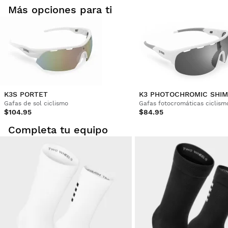
¿Ha sido útil esta opinión?
Sí
Denunciar
Compartir
hace 3 años
Más opciones para ti
Cliente verificado
Martina Mazáčová
Estoy muy satisfecho con la copa
K3S PORTET
¿Ha sido útil esta opinión?
Sí
Denunciar
Compartir
hace 3 años
Gafas de sol ciclismo
Gafas fotocromáticas ciclism
$104.95
$84.95
Completa tu equipo
1
2
3
4
5
6
...
96