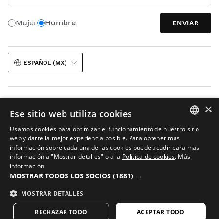
Mujer
Hombre
ENVIAR
ESPAÑOL (MX)
×
Ese sitio web utiliza cookies
Usamos cookies para optimizar el funcionamiento de nuestro sitio
Aviso legal
Cookies
Términos y condiciones
IA en imágenes
Mapa web
SPANISH
web y darte la mejor experiencia posible. Para obtener mas
© 2026 Siroko
información sobre cada una de las cookies puede acudir para mas
ENGLISH
información a "Mostrar detalles" o a la
Política de cookies
.
Más
información
GREEK
MOSTRAR TODOS LOS SOCIOS
(1881) →
DANISH
MOSTRAR DETALLES
GERMAN
RECHAZAR TODO
ACEPTAR TODO
FINNISH