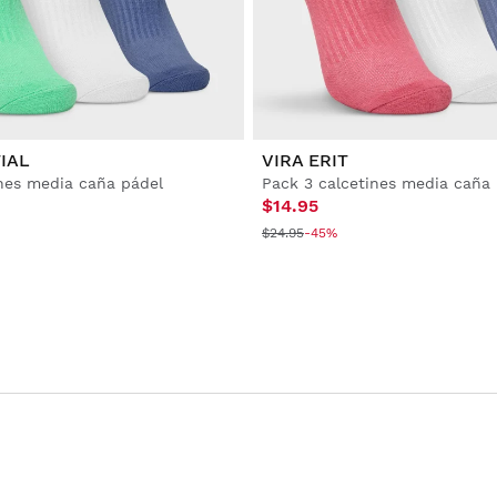
IAL
VIRA ERIT
ines media caña pádel
Pack 3 calcetines media caña
$14.95
$24.95
-45%