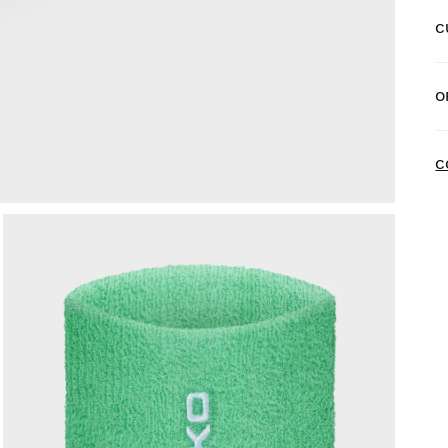
C
E
O
E
N
C
P
a
d
P
d