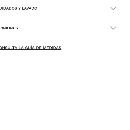
UIDADOS Y LAVADO
nvío GRATIS en pedidos superiores a $300.00
PINIONES
nvío a domicilio
GRATIS
desde $300.00
ew content loaded
- Todavía no hay opiniones sobre este producto -
ONSULTA LA GUÍA DE MEDIDAS
Sé el primero en escribir una opinión
rueba tu talla desde casa con tranquilidad: tienes 30 días
 partir de la fecha de entrega para solicitar tu
evolución.
odrás devolver un producto de forma fácil y rápida,
esde tu pedido en tu cuenta de usuario.