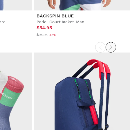
BACKSPIN BLUE
bre
Padel-CourtJacket-Man
$54.95
$94.95
-45%