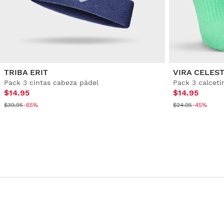
TRIBA ERIT
VIRA CELEST
Pack 3 cintas cabeza pádel
Pack 3 calcet
$14.95
$14.95
$39.95
-65%
$24.95
-45%