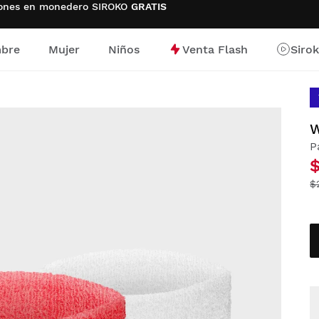
ciones en monedero SIROKO
GRATIS
bre
Mujer
Niños
Venta Flash
Siro
io
W
P
$