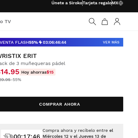
Únete a Siroko
Tarjeta regalo
MX
ko TV
Iniciar ses
VENTA FLASH
55%
03
:
06
:
46
:
43
VER MÁS
RISTIX ERIT
ack de 3 muñequeras pádel
$14.95
Hoy ahorras
$15
29.95
-55%
COMPRAR AHORA
Compra ahora y recíbelo entre
el
00
:
17
:
44
Miércoles 12 y el Jueves 13 de