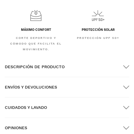
MÁXIMO CONFORT
PROTECCIÓN SOLAR
CORTE DEPORTIVO Y
PROTECCIÓN UPF 50+
CÓMODO QUE FACILITA EL
MOVIMIENTO.
DESCRIPCIÓN DE PRODUCTO
ENVÍOS Y DEVOLUCIONES
CUIDADOS Y LAVADO
Envío GRATIS en pedidos superiores a $300.00
OPINIONES
Envío a domicilio
GRATIS
desde $300.00