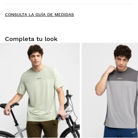
New content loaded
- Todavía no hay opiniones sobre este producto -
CONSULTA LA GUÍA DE MEDIDAS
Sé el primero en escribir una opinión
Completa tu look
Prueba tu talla desde casa con tranquilidad: tienes 30 días
a partir de la fecha de entrega para solicitar tu devolución.
Podrás devolver un producto de forma fácil y rápida, desde
tu pedido en tu cuenta de usuario.
Devolución al método de pago original
Desde
$9.95