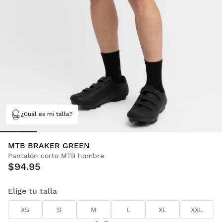
¿Cuál es mi talla?
MTB BRAKER GREEN
Pantalón corto MTB hombre
$94.95
Elige tu talla
XS
S
M
L
XL
XXL