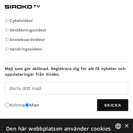
Cykelvideor
Skidåkningsvideor
Snowboardvideor
Vandringsvideor
Mejl som gör skillnad. Registrera dig för att få nyheter och
uppdateringar från Siroko.
Skriv ditt mail
Kvinna
Man
SKICKA
×
Den här webbplatsen använder cookies
SVENSKA