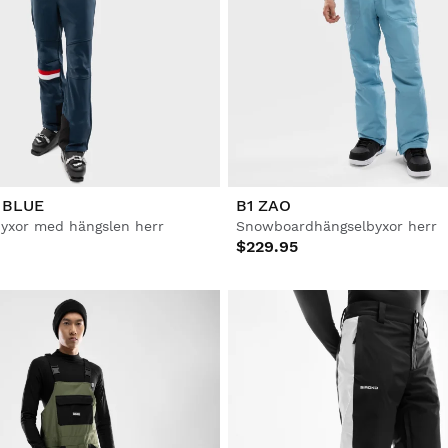
 BLUE
B1 ZAO
byxor med hängslen herr
Snowboardhängselbyxor herr
$229.95