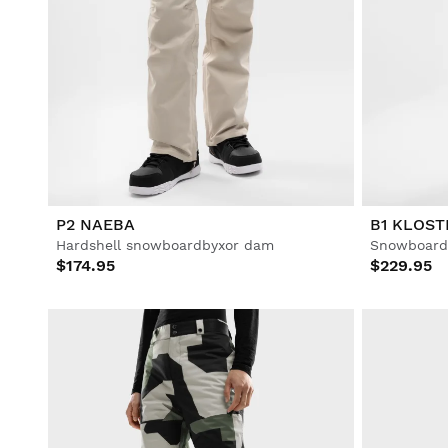
P2 NAEBA
B1 KLOST
Hardshell snowboardbyxor dam
Snowboardh
$174.95
$229.95