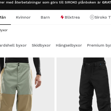
urer med återbetalningar som görs till SIROKO plånboken är
GRAT
Män
Kvinnor
Barn
Blixtrea
Siroko 
Byxor
ardshell byxor
Skidbyxor
Hängselbyxor
Premium by