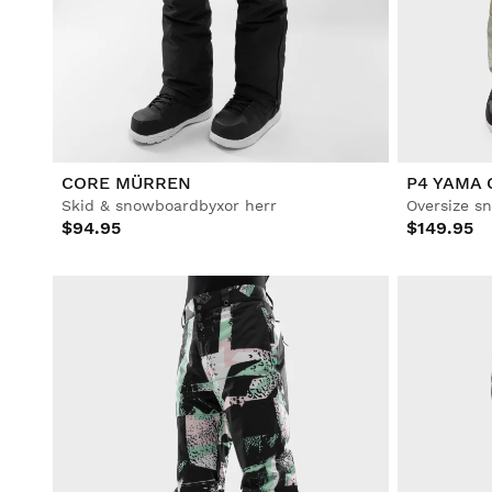
Fotboll
Lifestyle
Lifestyle
Fotboll
Fotboll
Collabs
Collabs
CORE MÜRREN
P4 YAMA 
Skid & snowboardbyxor herr
Oversize s
$94.95
$149.95
Se alla Män
Se alla Kvinnor
Se alla Barn