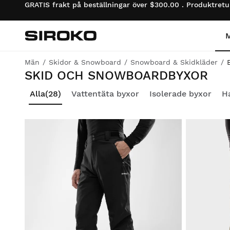
GRATIS frakt på beställningar över $300.00 . Produktret
Siroko.com
Gå till startsidan
Män
Skidor & Snowboard
Snowboard & Skidkläder
SKID OCH SNOWBOARDBYXOR
Cykling
Cykling
Lifestyle pojkar
Alla
(28)
Vattentäta byxor
Isolerade byxor
H
Gym och Träning
Gym och Träning
Lifestyle flickor
Adventure
Adventure
Cykling pojkar
Padel
Padel
Cykling flickor
Tennis
Tennis
Skidor & Snowboard
pojkar
Golf
Golf
Skidor & Snowboard
flickor
Skidor & Snowboard
Skidor & Snowboard