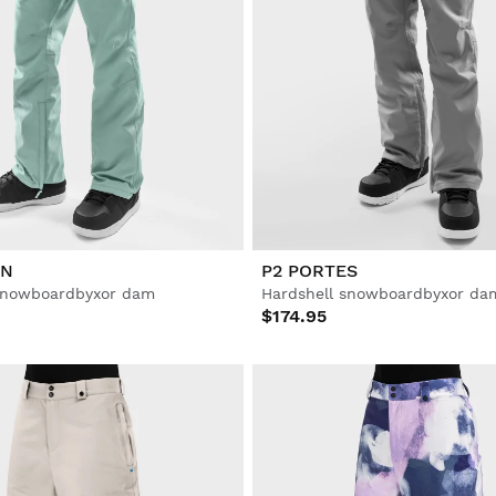
RN
P2 PORTES
snowboardbyxor dam
Hardshell snowboardbyxor da
$174.95