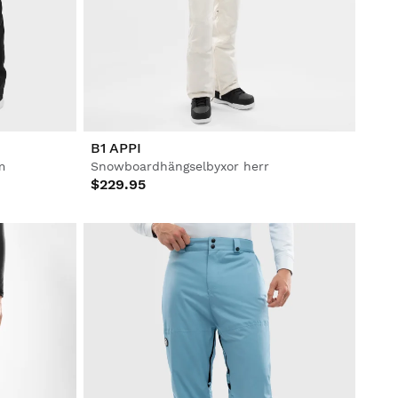
B1 APPI
m
Snowboardhängselbyxor herr
$229.95