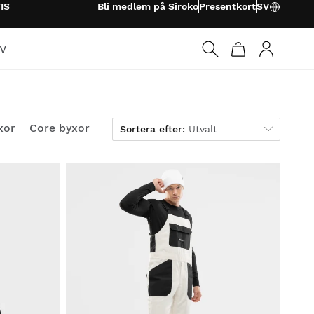
IS
Bli medlem på Siroko
Presentkort
SV
TV
Logga in
Sortera efter
xor
Core byxor
Sortera efter:
Utvalt