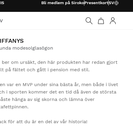
IS
Bli medlem på Siroko
Presentkort
SV
TV
Logga in
IFFANYS
unda modesolglasögon
i ber om ursäkt, den här produkten har redan gjort
llt på fältet och gått i pension med stil.
en var en MVP under sina bästa år, men både i livet
ch i sporten kommer det en tid då även de största
åste hänga av sig skorna och lämna över
tafettpinnen.
ack för att du är en del av vår historia!