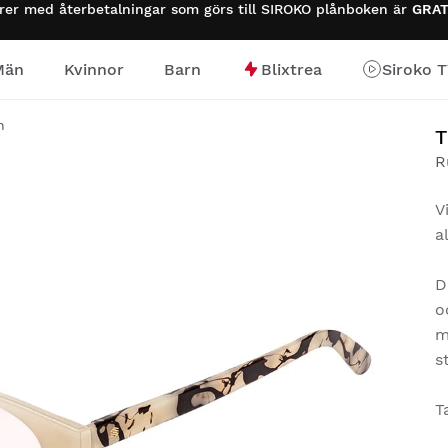
urer med återbetalningar som görs till SIROKO plånboken är
GRAT
Män
Kvinnor
Barn
Blixtrea
Siroko 
n
T
R
V
a
D
o
m
s
T