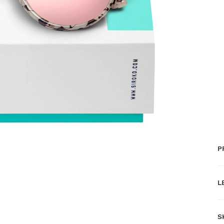
P
L
S