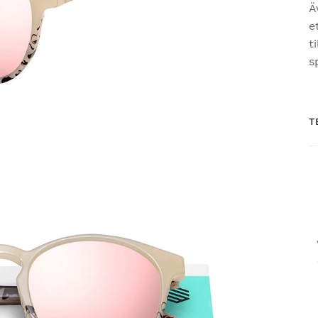
Ä
e
t
s
T