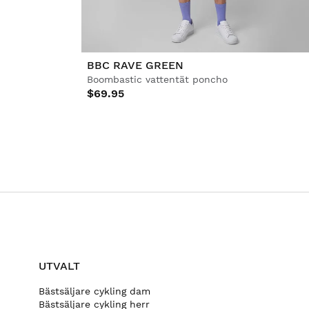
BBC RAVE GREEN
Boombastic vattentät poncho
$69.95
UTVALT
Bästsäljare cykling dam
Bästsäljare cykling herr