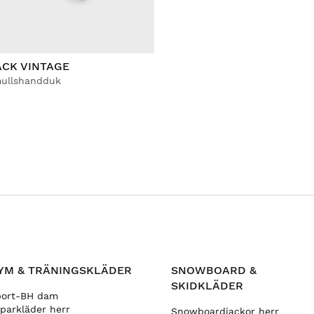
ACK VINTAGE
mullshandduk
YM & TRÄNINGSKLÄDER
SNOWBOARD &
SKIDKLÄDER
port-BH dam
parkläder herr
Snowboardjackor herr