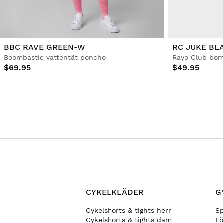
BBC RAVE GREEN-W
RC JUKE BL
Boombastic vattentät poncho
Rayo Club bo
$69.95
$49.95
CYKELKLÄDER
G
Cykelshorts & tights herr
S
Cykelshorts & tights dam
Lö