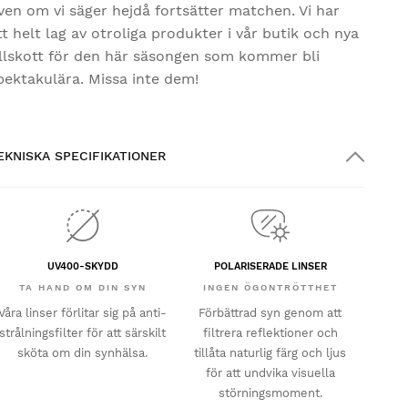
ven om vi säger hejdå fortsätter matchen. Vi har
tt helt lag av otroliga produkter i vår butik och nya
illskott för den här säsongen som kommer bli
pektakulära. Missa inte dem!
EKNISKA SPECIFIKATIONER
UV400-SKYDD
POLARISERADE LINSER
TA HAND OM DIN SYN
INGEN ÖGONTRÖTTHET
Våra linser förlitar sig på anti-
Förbättrad syn genom att
strålningsfilter för att särskilt
filtrera reflektioner och
sköta om din synhälsa.
tillåta naturlig färg och ljus
för att undvika visuella
störningsmoment.