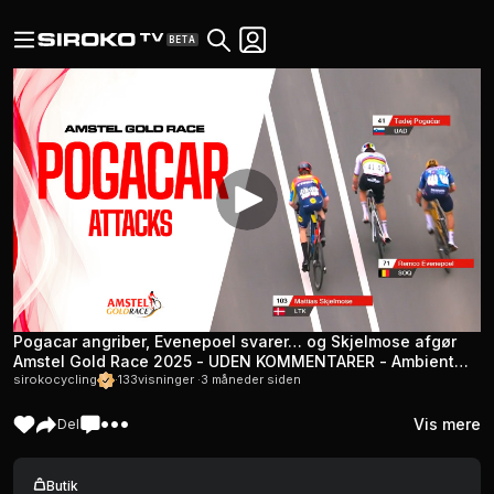
BETA
Pogacar angriber, Evenepoel svarer… og Skjelmose afgør
Amstel Gold Race 2025 - UDEN KOMMENTARER - Ambient
lyd
sirokocycling
·
133
visninger ·
3 måneder siden
Vis mere
Del
Butik