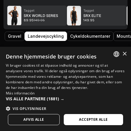
Tagget
Tagget
SRX WORLD SERIES
SRX ELITE
89.95
149.95
149.95
Gravel
Landevejscykling
Cykeldokumentarer
Mounta
×
Denne hjemmeside bruger cookies
Vi bruger cookies til at tilpasse indhold og annoncer og til at
SPANISH
analysere vores trafik. Vi deler også oplysninger om din brug af vores
hjemmeside med vores reklame- og analysepartnere, som kan
ENGLISH
kombinere dem med andre oplysninger, du har givet dem, eller som
de har indsamlet fra din brug af deres tjenester.
GREEK
Más información
VIS ALLE PARTNERE
(1881) →
DANISH
VIS OPLYSNINGER
GERMAN
FINNISH
AFVIS ALLE
ACCEPTER ALLE
FRENCH