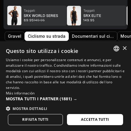
Taggati
Taggati
SRX WORLD SERIES
SRX ELITE
89.95
149.95
149.95
Gravel
Ciclismo su strada
Documentari sul ciclismo
Moun
×
Questo sito utilizza i cookie
Usiamo i cookie per personalizzare contenuti e annunci, e per
SPANISH
analizzare il nostro traffico. Condividiamo inoltre informazioni sulle
modalità con cui utilizzi il nostro sito con i nostri partner pubblicitari e
ENGLISH
di analisi, i quali potrebbero unirle ad altri dati che hai fornito loro o
che hanno raccolto in base alle tue modalità di utilizzo del loro
GREEK
servizio.
Más información
DANISH
MOSTRA TUTTI I PARTNER
(1881) →
GERMAN
MOSTRA DETTAGLI
FINNISH
RIFIUTA TUTTI
ACCETTA TUTTI
FRENCH