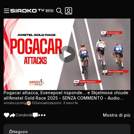
BETA
Pogacar attacca, Evenepoel risponde… e Skjelmose chiude
all’Amstel Gold Race 2025 - SENZA COMMENTO - Audio
ambiente
sirokocycling
·
133
visualizzazioni ·
3 mesi fa
Mostra di più
Condividi
Negozio