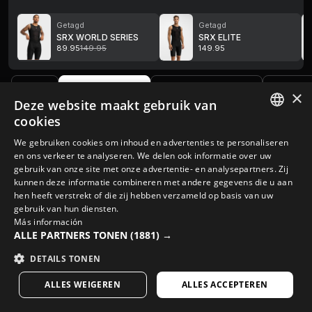
Getagd
Getagd
SRX WORLD SERIES
SRX ELITE
89.95
149.95
149.95
Gravel
Wegwielrennen
Fietsdocumentaires
Mountai
×
Deze website maakt gebruik van
cookies
SPANISH
We gebruiken cookies om inhoud en advertenties te personaliseren
en ons verkeer te analyseren. We delen ook informatie over uw
ENGLISH
gebruik van onze site met onze advertentie- en analysepartners. Zij
kunnen deze informatie combineren met andere gegevens die u aan
GREEK
hen heeft verstrekt of die zij hebben verzameld op basis van uw
DANISH
gebruik van hun diensten.
Más información
GERMAN
ALLE PARTNERS TONEN
(1881) →
FINNISH
DETAILS TONEN
FRENCH
ALLES WEIGEREN
ALLES ACCEPTEREN
DUTCH