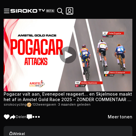
BETA
Pogacar valt aan, Evenepoel reageert… en Skjelmose maakt
het af in Amstel Gold Race 2025 - ZONDER COMMENTAAR -
Omgevingsgeluid
sirokocycling
·
133
weergaven ·
3 maanden geleden
Meer tonen
Delen
Winkel