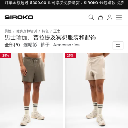
订单金额超过 $300.00 即可享受免费送货 . SIROKO 钱包退款
免费
Siroko.com
返回首页
登录
菜单
男性
健身房和培训
特色
正念
寻得心流，动中求静。
男士瑜伽、普拉提及冥想服装和配饰
全部
(8)
连帽衫
裤子
Accessories
25%
25%