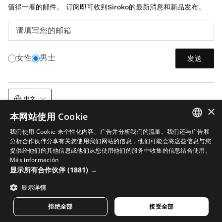
值得一看的邮件。 订阅即可收到Siroko的最新消息和新品发布。
请填写您的邮箱
女性
男士
发送
中文
×
本网站使用 Cookie
我们使用 Cookie 来个性化内容、广告并分析我们的流量。我们还与广告和
SPANISH
分析合作伙伴分享有关您使用我们网站的信息，他们可能会将这些信息与您
提供给他们的其他信息或他们从您使用他们的服务中收集的信息结合使用。
ENGLISH
Más información
法律声明
曲奇
条款和条件
AI 在图像中的应用
网站地图
显示所有合作伙伴
(1881) →
GREEK
© 2026 Siroko
显示详情
DANISH
GERMAN
拒绝全部
接受全部