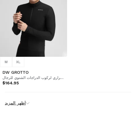
M
XL
DW GROTTO
قميص حراري لركوب الدراجات الشتوي للرجال
$164.95
أظهر المزيد