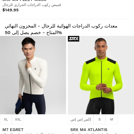
قميص ركوب الدراجات الحراري للرجال
$149.95
معدات ركوب الدراجات الهوائية للرجال - المخزون النهائي
المتاح - خصم يصل إلى 50%
M
S
إكس إس إس
XXL
XL
M7 EGRET
SRX M4 ATLANTIS