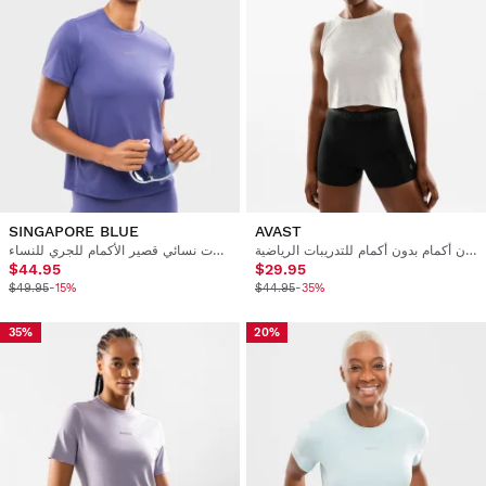
SINGAPORE BLUE
AVAST
قميص نسائي قصير بدون أكمام بدون أكمام للتدريبات الرياضية
تي شيرت نسائي قصير الأكمام للجري للنساء
$44.95
$29.95
$49.95
-15%
$44.95
-35%
35%
20%