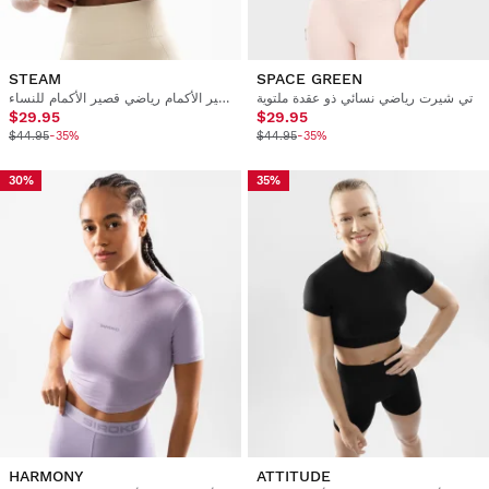
STEAM
SPACE GREEN
تي شيرت رياضي نسائي ذو عقدة ملتوية
قميص قصير قصير الأكمام رياضي قصير الأكمام للنساء
$29.95
$29.95
$44.95
-35%
$44.95
-35%
30%
35%
HARMONY
ATTITUDE