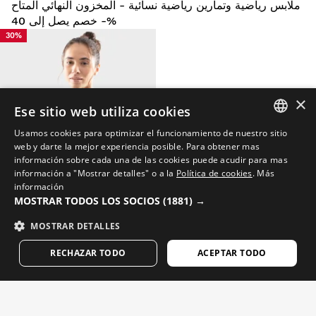
ملابس رياضية وتمارين رياضية نسائية - المخزون النهائي المتاح
- خصم يصل إلى 40%
30%
×
Ese sitio web utiliza cookies
Usamos cookies para optimizar el funcionamiento de nuestro sitio
SPANISH
web y darte la mejor experiencia posible. Para obtener mas
información sobre cada una de las cookies puede acudir para mas
ENGLISH
información a "Mostrar detalles" o a la
Política de cookies
.
Más
información
GREEK
MOSTRAR TODOS LOS SOCIOS
(1881) →
DANISH
MOSTRAR DETALLES
XL
L
مقاس XXS
GERMAN
SLEEK
RECHAZAR TODO
ACEPTAR TODO
FINNISH
تي شيرت نسائي بأكمام طويلة للتدريبات النسائية
$39.95
FRENCH
$54.95
-30%
DUTCH