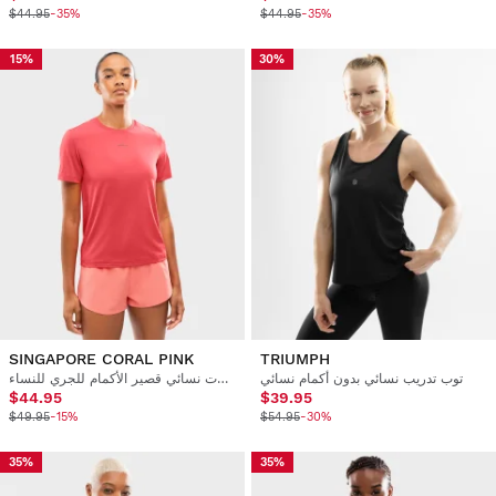
$44.95
-35%
$44.95
-35%
15%
30%
SINGAPORE CORAL PINK
TRIUMPH
توب تدريب نسائي بدون أكمام نسائي
تي شيرت نسائي قصير الأكمام للجري للنساء
$44.95
$39.95
$49.95
-15%
$54.95
-30%
35%
35%