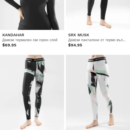
KANDAHAR
SRX MUSK
Дамски термален ски горен слой
Дамски панталони от термо вълна за основен слой
$69.95
$94.95