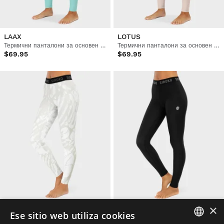
LAAX
LOTUS
Термични панталони за основен слой за жени
Термични панталони за основен слой за жени
$69.95
$69.95
×
STELLAR
BLINK
Ese sitio web utiliza cookies
Термични панталони за основен слой за жени
Термични панталони за основен слой за жени