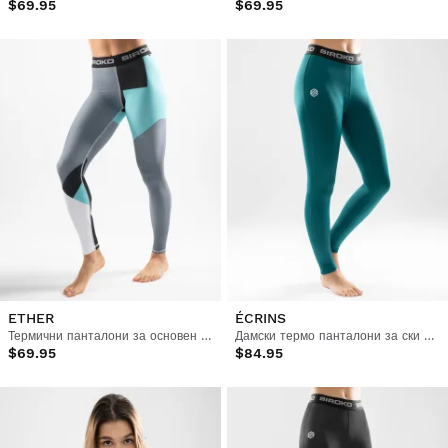
$69.95
$69.95
ETHER
ÉCRINS
Термични панталони за основен слой за жени
Дамски термо панталони за ски с основен слой
$69.95
$84.95