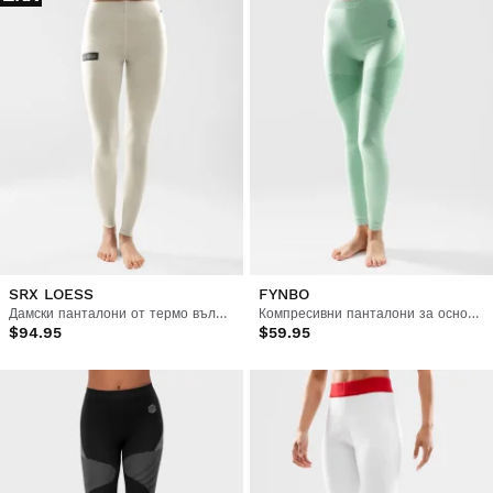
SRX LOESS
FYNBO
Дамски панталони от термо вълна за основен слой
Компресивни панталони за основен слой жени
$94.95
$59.95