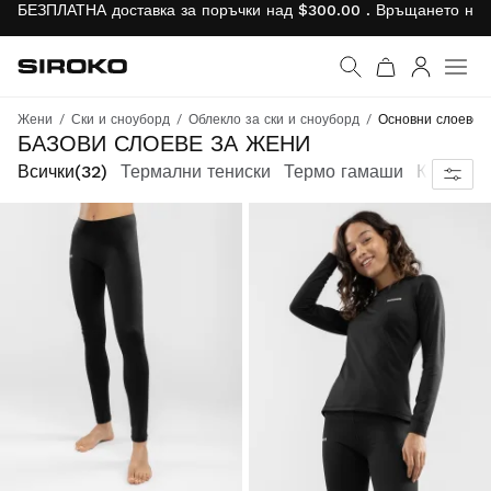
БЕЗПЛАТНА доставка за поръчки над $300.00 . Връщането на 
Siroko.com
Към началната страни
Вход
Жени
Ски и сноуборд
Облекло за ски и сноуборд
Основни слоеве
БАЗОВИ СЛОЕВЕ ЗА ЖЕНИ
Всички
(32)
Термални тениски
Термо гамаши
Компрес