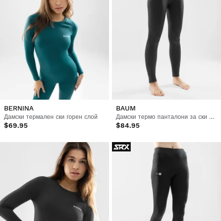
BERNINA
BAUM
Дамски термален ски горен слой
Дамски термо панталони за ски с основен слой
$69.95
$84.95