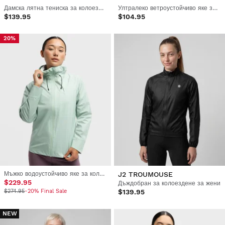
Дамска лятна тениска за колоездене на чакъл
Ултралеко ветроустойчиво яке за колоездене за жени
$139.95
$104.95
20%
Мъжко водоустойчиво яке за колоездене
J2 TROUMOUSE
$229.95
Дъждобран за колоездене за жени
$274.95
-20% Final Sale
$139.95
NEW