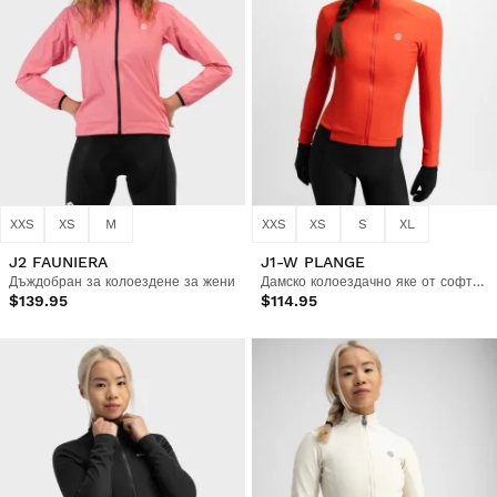
XXS
XS
M
XXS
XS
S
XL
J2 FAUNIERA
J1-W PLANGE
Дъждобран за колоездене за жени
Дамско колоездачно яке от софтшел
$139.95
$114.95