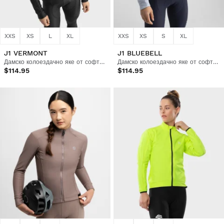
XXS
XS
L
XL
XXS
XS
S
XL
J1 VERMONT
J1 BLUEBELL
Дамско колоездачно яке от софтшел
Дамско колоездачно яке от софтшел
$114.95
$114.95