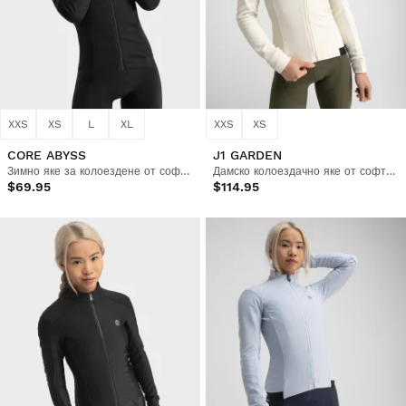
XXS
XS
L
XL
XXS
XS
CORE ABYSS
J1 GARDEN
Зимно яке за колоездене от софтшел за жени
Дамско колоездачно яке от софтшел
$69.95
$114.95