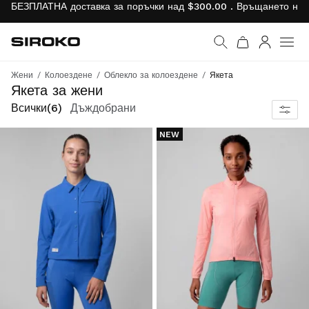
БЕЗПЛАТНА доставка за поръчки над $300.00 . Връщането на 
Siroko.com
Към началната страни
Вход
Жени
Колоездене
Облекло за колоездене
Якета
Тествайте най-новите разработки в областта на технологиите за колоездене, за да преодолеете най-студените дни.
Якета за жени
Всички
(6)
Дъждобрани
NEW