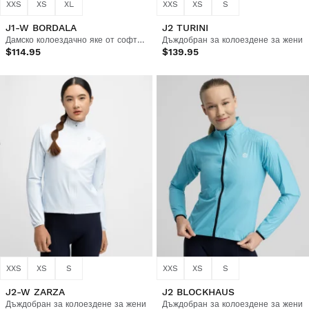
XXS
XS
XL
XXS
XS
S
J1-W BORDALA
J2 TURINI
Дамско колоездачно яке от софтшел
Дъждобран за колоездене за жени
$114.95
$139.95
XXS
XS
S
XXS
XS
S
J2-W ZARZA
J2 BLOCKHAUS
Дъждобран за колоездене за жени
Дъждобран за колоездене за жени