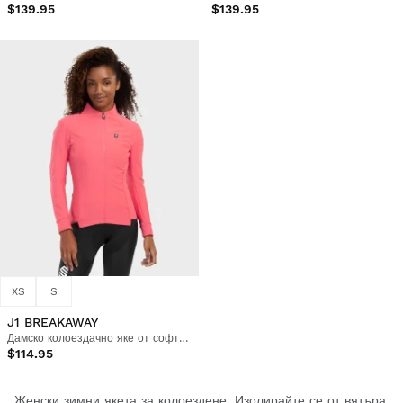
$139.95
$139.95
XS
S
J1 BREAKAWAY
Дамско колоездачно яке от софтшел
$114.95
Женски зимни якета за колоездене. Изолирайте се от вятъра