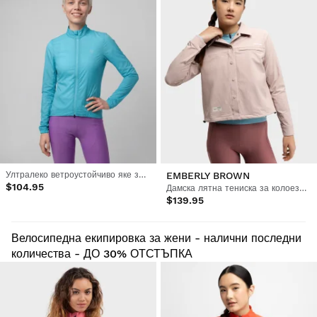
Ултралеко ветроустойчиво яке за колоездене за жени
EMBERLY BROWN
$104.95
Дамска лятна тениска за колоездене на чакъл
$139.95
Велосипедна екипировка за жени - налични последни
количества - ДО 30% ОТСТЪПКА