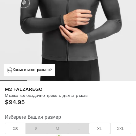
Какъв е моят размер?
M2 FALZAREGO
Мъжко колоездачно трико с дълъг ръкав
$94.95
Изберете Вашия размер
XS
S
M
L
XL
XXL