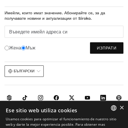
Имейли, които имат значение. Абонирайте се, за да
получавате новини и актуализации от Siroko.
Въведете имейл адреса си
Жена
Мъж
ИЗПРАТИ
БЪЛГАРСКИ
×
Ese sitio web utiliza cookies
Правно уведомление
Бисквитки
Правила и условия
Usamos cookies para optimizar el funcionamiento de nuestro sitio
Изкуствен интелект в изображенията
Карта на сайта
SPANISH
web y darte la mejor experiencia posible. Para obtener mas