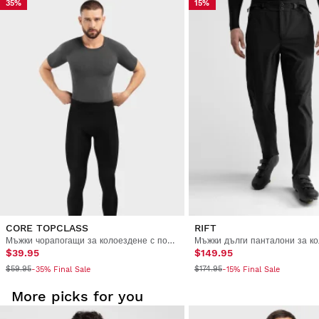
35%
15%
Изпробвайте нашите продукти удобно у дома. Имате 30 дни
от датата на доставка, за да върнете продукта.
От потребителския си акаунт можете лесно и бързо да
върнете продукт от поръчката си.
Възстановете сумата по първоначалния начин на
От $9.95
плащане
CORE TOPCLASS
RIFT
Мъжки чорапогащи за колоездене с подплънки
$39.95
$149.95
$59.95
$174.95
-35% Final Sale
-15% Final Sale
More picks for you