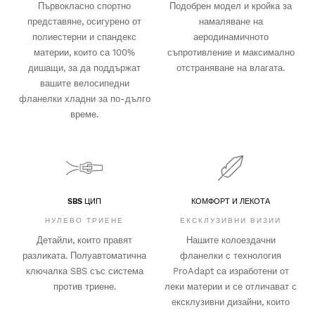
Първокласно спортно
Подобрен модел и кройка за
представяне, осигурено от
намаляване на
полиестерни и спандекс
аеродинамичното
материи, които са 100%
съпротивление и максимално
дишащи, за да поддържат
отстраняване на влагата.
вашите велосипедни
фланелки хладни за по-дълго
време.
SBS ЦИП
КОМФОРТ И ЛЕКОТА
НУЛЕВО ТРИЕНЕ
ЕКСКЛУЗИВНИ ВИЗИИ
Детайли, които правят
Нашите колоездачни
разликата. Полуавтоматична
фланелки с технология
ключалка SBS със система
ProAdapt са изработени от
против триене.
леки материи и се отличават с
ексклузивни дизайни, които