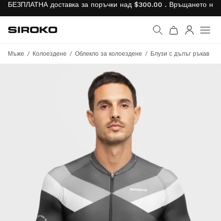
БЕЗПЛАТНА доставка за поръчки над $300.00 . Връщането на 
Siroko.com
Към началната страни
Вход
Мъже
Колоездене
Облекло за колоездене
Блузи с дълъг ръкав