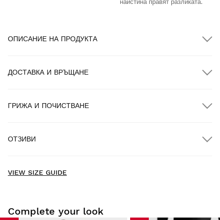
наистина правят разликата.
ОПИСАНИЕ НА ПРОДУКТА
ДОСТАВКА И ВРЪЩАНЕ
ГРИЖА И ПОЧИСТВАНЕ
БЕЗПЛАТНА доставка за поръчки над $300.00
ОТЗИВИ
Доставка до дома
БЕЗПЛАТНА
за поръчки над $300.00
New content loaded
- No reviews collected for this product yet -
VIEW SIZE GUIDE
Be the first to write a review
Complete your look