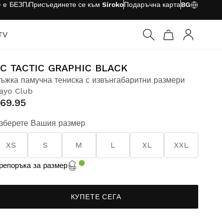
O е
БЕЗПЛАТНО
Присъединете се към Siroko
Подаръчна карта
BG
TV
Вход
C TACTIC GRAPHIC BLACK
ъжка памучна тениска с извънгабаритни размери
ayo Club
69.95
зберете Вашия размер
XS
S
M
L
XL
XXL
репоръка за размер
КУПЕТЕ СЕГА