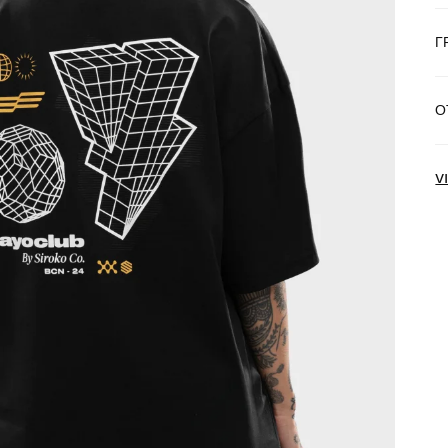
Г
Б
О
Д
V
И
о
О
в
В