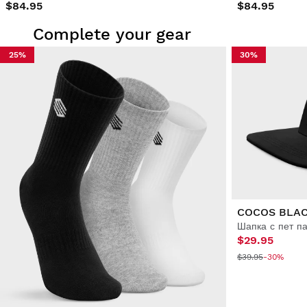
$84.95
$84.95
Complete your gear
25%
30%
COCOS BLA
Шапка с пет п
$29.95
$39.95
-30%