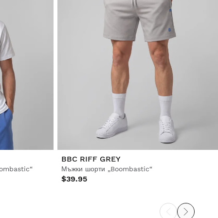
BBC RIFF GREY
oombastic“
Мъжки шорти „Boombastic“
$39.95