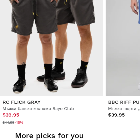
RC FLICK GRAY
BBC RIFF P
Мъжки бански костюми Rayo Club
Мъжки шорти „
$39.95
$39.95
$44.95
-15%
More picks for you