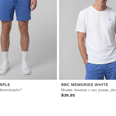
URPLE
BBC MEMORIES WHITE
Boombastic“
Мъжка тениска с къс ръкав „B
$39.95