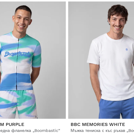
M PURPLE
BBC MEMORIES WHITE
една фланелка „Boombastic“
Мъжка тениска с къс ръкав „B