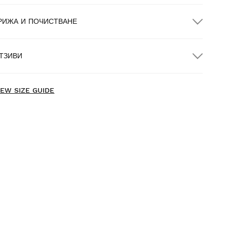
РИЖА И ПОЧИСТВАНЕ
ЕЗПЛАТНА доставка за поръчки над $300.00
ТЗИВИ
оставка до дома
БЕЗПЛАТНА
за поръчки над $300.00
IEW SIZE GUIDE
зпробвайте нашите продукти удобно у дома. Имате 30 дни
т датата на доставка, за да върнете продукта.
т потребителския си акаунт можете лесно и бързо да
ърнете продукт от поръчката си.
ъзстановете сумата по първоначалния начин на
От $9.95