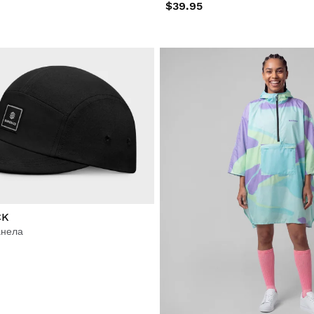
$39.95
CK
анела