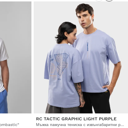
RC TACTIC GRAPHIC LIGHT PURPLE
oombastic“
Мъжка памучна тениска с извънгабаритни размери Rayo Club