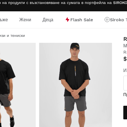
на продукти с възстановяване на сумата в портфейла на SIROK
ъже
Жени
Деца
Flash Sale
Siroko 
ница
изи и тениски
R
М
R
$
И
П