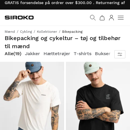
GRATIS forsendelse på ordrer over $300.00 . Returnering af 
Siroko.com
Gå til startsiden
Log ind
Mænd
Cykling
Kollektioner
Bikepacking
Komfort, anvendelighed og ydeevne til at nyde dine cykeleventyr fuldt ud
Bikepacking og cykeltur – tøj og tilbehør
til mænd
Alle
(19)
Jakker
Hættetrøjer
T-shirts
Bukser
Strøm