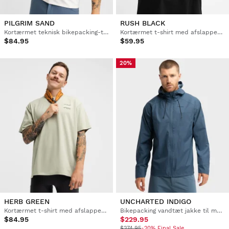
PILGRIM SAND
RUSH BLACK
Kortærmet teknisk bikepacking-trøje til mænd
Kortærmet t-shirt med afslappet pasform til bikepacking til mænd
$84.95
$59.95
20%
HERB GREEN
UNCHARTED INDIGO
Kortærmet t-shirt med afslappet pasform til bikepacking til mænd
Bikepacking vandtæt jakke til mænd
$84.95
$229.95
$274.95
-20% Final Sale