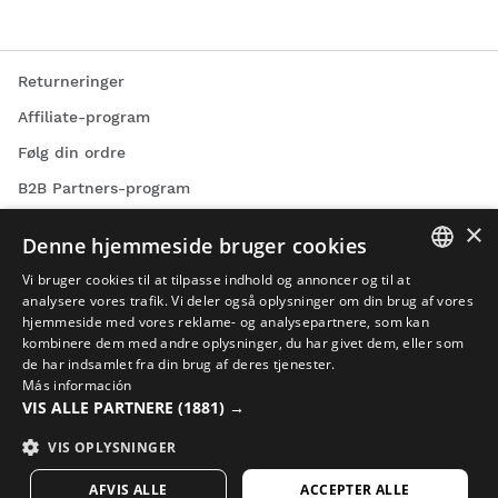
Returneringer
Affiliate-program
Følg din ordre
B2B Partners-program
Bliv en del af os
×
Denne hjemmeside bruger cookies
Ofte stillede spørgsmål
Vi bruger cookies til at tilpasse indhold og annoncer og til at
Podcast
SPANISH
analysere vores trafik. Vi deler også oplysninger om din brug af vores
hjemmeside med vores reklame- og analysepartnere, som kan
Kontakt
ENGLISH
kombinere dem med andre oplysninger, du har givet dem, eller som
de har indsamlet fra din brug af deres tjenester.
Blog
GREEK
Más información
Find din Siroko-butik
VIS ALLE PARTNERE
(1881) →
DANISH
GERMAN
VIS OPLYSNINGER
FINNISH
AFVIS ALLE
ACCEPTER ALLE