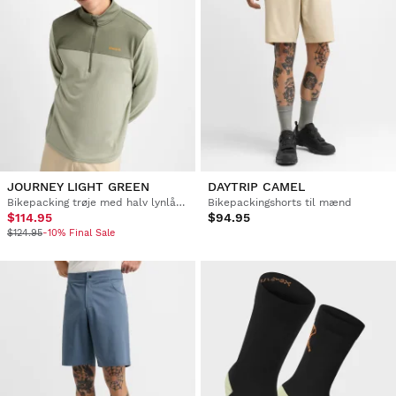
JOURNEY LIGHT GREEN
DAYTRIP CAMEL
Bikepacking trøje med halv lynlås til mænd
Bikepackingshorts til mænd
$114.95
$94.95
$124.95
-10% Final Sale