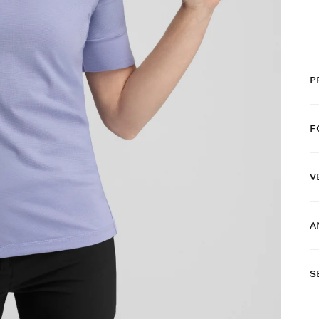
P
F
V
G
A
H
S