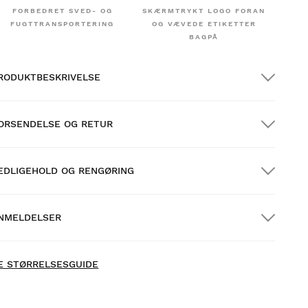
FORBEDRET SVED- OG
SKÆRMTRYKT LOGO FORAN
FUGTTRANSPORTERING
OG VÆVEDE ETIKETTER
BAGPÅ
RODUKTBESKRIVELSE
ORSENDELSE OG RETUR
EDLIGEHOLD OG RENGØRING
RATIS forsendelse på ordrer over $300.00
NMELDELSER
jemmelevering
GRATIS
over $300.00
E STØRRELSESGUIDE