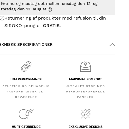
Køb nu og modtag det mellem
onsdag den 12. og
torsdag den 13. august
Returnering af produkter med refusion til din
SIROKO-pung er
GRATIS
.
EKNISKE SPECIFIKATIONER
HØJ PERFORMANCE
MAKSIMAL KOMFORT
ATLETISK OG BEHAGELIG
ULTRALET STOF MED
PASFORM GIVER LET
MIKROPERFOREREDE
BEVÆGELSE
PANELER
HURTIGTØRRENDE
EKSKLUSIVE DESIGNS