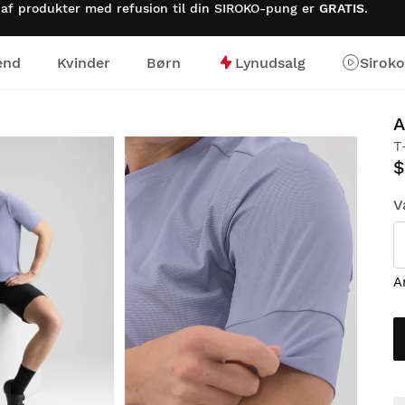
 af produkter med refusion til din SIROKO-pung er
GRATIS
.
nd
Kvinder
Børn
Lynudsalg
Sirok
A
T
$
V
A