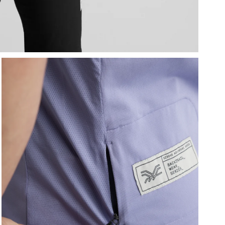
P
D
a
p
D
S
R