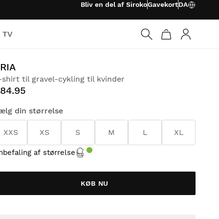
Bliv en del af Siroko
Gavekort
DA
o TV
Log ind
RIA
-shirt til gravel-cykling til kvinder
84.95
ælg din størrelse
XXS
XS
S
M
L
XL
nbefaling af størrelse
KØB NU