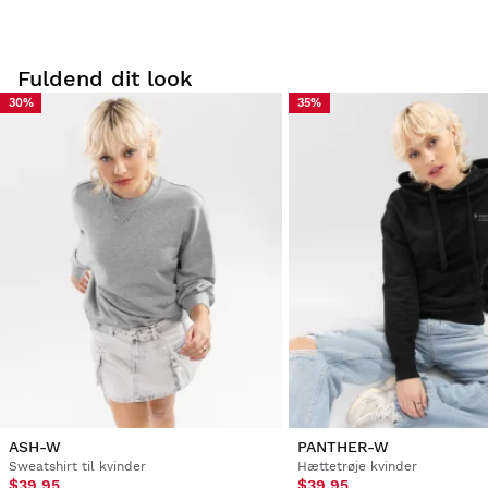
Fuldend dit look
30%
35%
Prøv vores produkter komfortabelt i eget hjem.
at bytte
Du har 30 dage fra leveringsdatoen og frem til at
størrelse
anmode om en returnering. Returnering af
er helt
produkter for
GRATIS!
Du kan nemt og hurtigt returnere et produkt via din
Siroko-konto.
Refusion via den oprindelige betalingsmetode
Fra
$9.95
ASH-W
PANTHER-W
Sweatshirt til kvinder
Hættetrøje kvinder
$39.95
$39.95