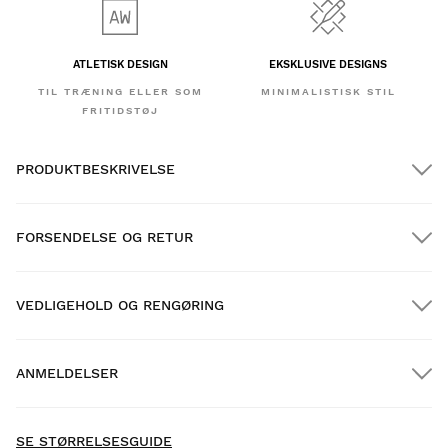
ATLETISK DESIGN
EKSKLUSIVE DESIGNS
TIL TRÆNING ELLER SOM
MINIMALISTISK STIL
FRITIDSTØJ
PRODUKTBESKRIVELSE
FORSENDELSE OG RETUR
VEDLIGEHOLD OG RENGØRING
GRATIS forsendelse på ordrer over $300.00
ANMELDELSER
Hjemmelevering
GRATIS
over $300.00
SE STØRRELSESGUIDE