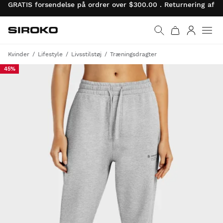
GRATIS forsendelse på ordrer over $300.00 . Returnering af 
Siroko.com
Gå til startsiden
Log ind
Kvinder
Lifestyle
Livsstilstøj
Træningsdragter
45%