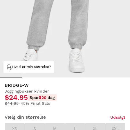
Hvad er min størrelse?
BRIDGE-W
Joggingbukser kvinder
$24.95
Spar
$20
idag
$44.95
-45% Final Sale
Vælg din størrelse
Udsolgt
XS
S
M
L
XL
XXL