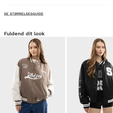
- Der er endnu ikke indsamlet anmeldelser for dette
New content loaded
produkt -
SE STØRRELSESGUIDE
Vær den første til at skrive en anmeldelse
Fuldend dit look
Prøv vores produkter komfortabelt i eget hjem.
at bytte
Du har 30 dage fra leveringsdatoen og frem til at
størrelse
anmode om en returnering. Returnering af
er helt
produkter for
GRATIS!
Du kan nemt og hurtigt returnere et produkt via din
Siroko-konto.
Refusion via den oprindelige betalingsmetode
Fra
$9.95