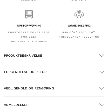
RIPSTOP-VÆVNING
VARMEISOLERING
FORSTÆRKET VÆVET STOF
450 G/M² STOF, 3M™
FOR ØGET
THINSULATE™-ISOLERING
MODSTANDSDYGTIGHED
PRODUKTBESKRIVELSE
FORSENDELSE OG RETUR
VEDLIGEHOLD OG RENGØRING
GRATIS forsendelse på ordrer over $300.00
ANMELDELSER
Hjemmelevering
GRATIS
over $300.00