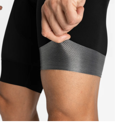
Da
Bas
Kom
Var