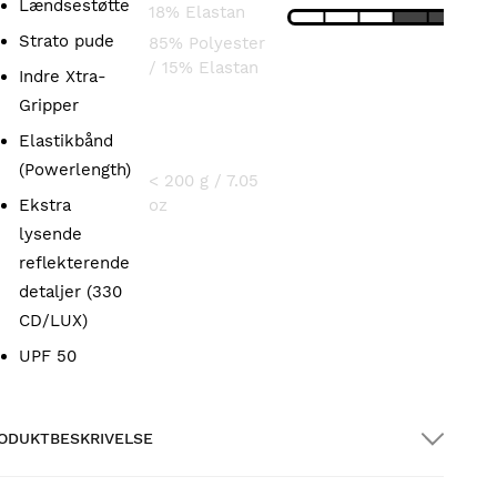
Lændsestøtte
18% Elastan
Strato pude
85% Polyester
/ 15% Elastan
Indre Xtra-
Gripper
VÆGT
Elastikbånd
(Powerlength)
< 200 g / 7.05
Ekstra
oz
lysende
reflekterende
detaljer (330
CD/LUX)
UPF 50
ODUKTBESKRIVELSE