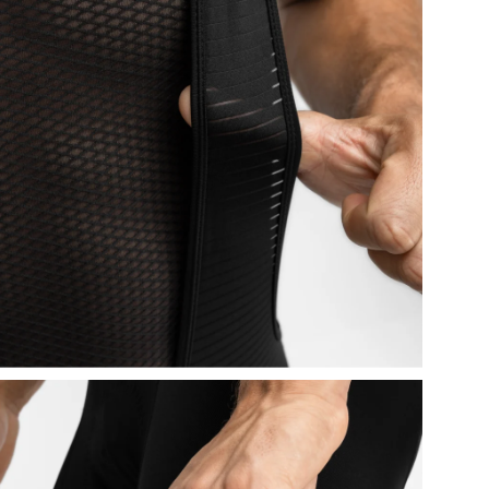
Du
ko
Bas
Re
God
Var
Sc
Bas
Go
Var