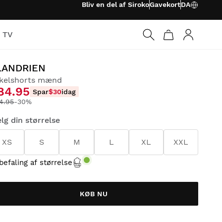
Bliv en del af Siroko
Gavekort
DA
o TV
Log ind
LANDRIEN
kelshorts mænd
84.95
Spar
$30
idag
14.95
-30%
lg din størrelse
XS
S
M
L
XL
XXL
befaling af størrelse
KØB NU