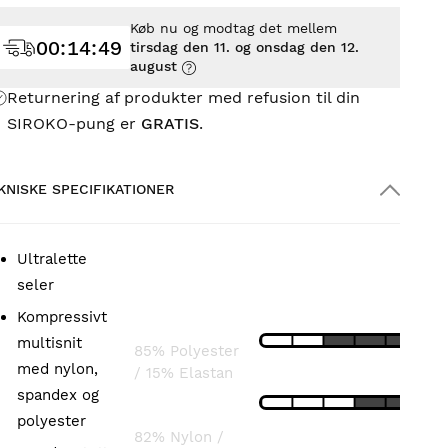
Køb nu og modtag det mellem
00
:
14
:
47
tirsdag den 11. og onsdag den 12.
august
Returnering af produkter med refusion til din
SIROKO-pung er
GRATIS
.
KNISKE SPECIFIKATIONER
Ultralette
SAMMENSÆTNING
SPECIFIKATIONER
seler
Kompressivt
LETHED
Bib:
multisnit
85% Polyester
med nylon,
/ 15% Elastan
PASFORM
spandex og
Short:
polyester
82% Nylon /
ÅNDBARHED