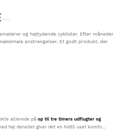
E
e amatører og højtydende cyklister. Efter måneder
 maksimale anstrengelser. Et godt produkt, der
ekte allierede på
op til tre timers udflugter og
ed høj densitet giver det en hidtil uset komfort
r alle typer cyklister.