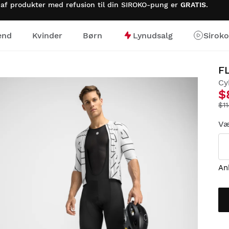
 af produkter med refusion til din SIROKO-pung er
GRATIS
.
nd
Kvinder
Børn
Lynudsalg
Sirok
F
Cy
$
$1
Væ
An