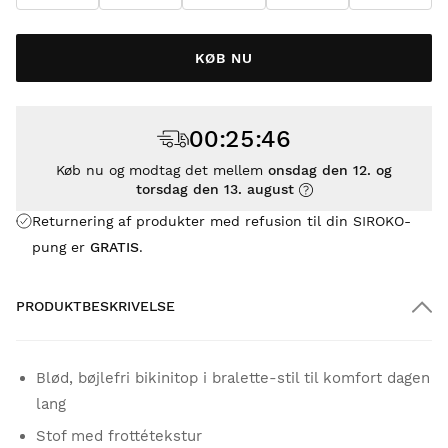
KØB NU
00
:
25
:
46
Køb nu og modtag det mellem
onsdag den 12. og
torsdag den 13. august
Returnering af produkter med refusion til din SIROKO-
pung er
GRATIS
.
PRODUKTBESKRIVELSE
Blød, bøjlefri bikinitop i bralette-stil til komfort dagen
lang
Stof med frottétekstur