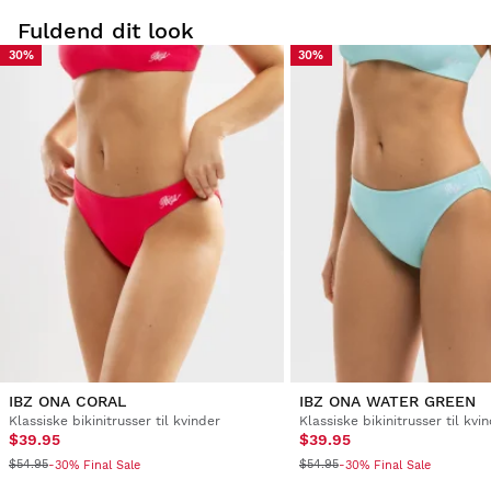
Fuldend dit look
30%
30%
Prøv vores produkter komfortabelt i eget hjem.
at bytte
Du har 30 dage fra leveringsdatoen og frem til at
størrelse
anmode om en returnering. Returnering af
er helt
produkter for
GRATIS!
Du kan nemt og hurtigt returnere et produkt via din
Siroko-konto.
Refusion via den oprindelige betalingsmetode
Fra
$9.95
IBZ ONA CORAL
IBZ ONA WATER GREEN
Klassiske bikinitrusser til kvinder
Klassiske bikinitrusser til kvi
$39.95
$39.95
$54.95
$54.95
-30% Final Sale
-30% Final Sale