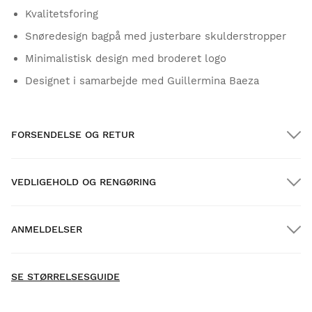
Kvalitetsforing
Snøredesign bagpå med justerbare skulderstropper
Minimalistisk design med broderet logo
Designet i samarbejde med Guillermina Baeza
FORSENDELSE OG RETUR
VEDLIGEHOLD OG RENGØRING
GRATIS forsendelse på ordrer over $300.00
ANMELDELSER
Hjemmelevering
GRATIS
over $300.00
- Der er endnu ikke indsamlet anmeldelser for dette
New content loaded
produkt -
SE STØRRELSESGUIDE
Vær den første til at skrive en anmeldelse