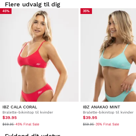
Flere udvalg til dig
45%
35%
IBZ CALA CORAL
IBZ ANAKAO MINT
Bralette-bikinitop til kvinder
Bralette-bikinitop til kvinder
$39.95
$39.95
$69.95
$59.95
-45% Final Sale
-35% Final Sale
Fuldend dit udstyr