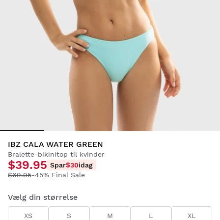
IBZ CALA WATER GREEN
Bralette-bikinitop til kvinder
$39.95
Spar
$30
idag
$69.95
-45% Final Sale
Vælg din størrelse
XS
S
M
L
XL