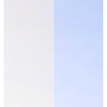
Bekræftet kunde
Jorge Pereira
God Lena til solrige dage. Krombelægning varer ikke længe
Var denne anmeldelse hjælpsom?
Ja
Rapport
Del
3 år siden
Bekræftet kunde
Jean Mosneron Dupin
Solid køb
Var denne anmeldelse hjælpsom?
Ja
Rapport
Del
3 år siden
1
2
3
4
5
6
...
21