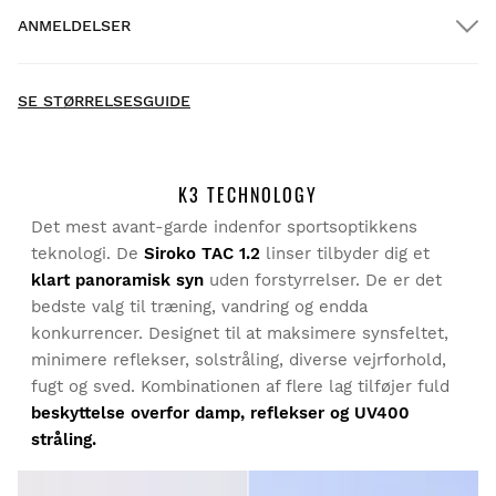
ANMELDELSER
Hjemmelevering
GRATIS
over $300.00
New content loaded
4.57
SE STØRRELSESGUIDE
Baseret på 61 anmeldelser
SKRIV ANMELDELSE
K3 TECHNOLOGY
Det mest avant-garde indenfor sportsoptikkens
Søg:
Sorter
Prøv vores produkter komfortabelt i eget hjem.
at bytte
teknologi. De
Siroko TAC 1.2
linser tilbyder dig et
Du har 30 dage fra leveringsdatoen og frem til at
størrelse
klart panoramisk syn
uden forstyrrelser. De er det
anmode om en returnering. Returnering af
er helt
bedste valg til træning, vandring og endda
produkter for
GRATIS!
Bekræftet kunde
konkurrencer. Designet til at maksimere synsfeltet,
Herr Galob
minimere reflekser, solstråling, diverse vejrforhold,
Du kan nemt og hurtigt returnere et produkt via din
Siroko-konto.
fugt og sved. Kombinationen af flere lag tilføjer fuld
Perfekte briller! 
beskyttelse overfor damp, reflekser og UV400
stråling.
Refusion via den oprindelige betalingsmetode
Fra
$9.95
Var denne anmeldelse hjælpsom?
Ja
Rapport
Del
3 år siden