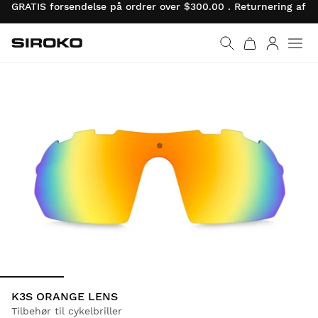
GRATIS forsendelse på ordrer over $300.00 . Returnering af 
Siroko.com
Gå til startsiden
Log ind
K3S ORANGE LENS
Tilbehør til cykelbriller