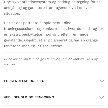
DrySky ventilationssystem og antidug belægning for at
undgå dug og garantere fremragende syn i enhver
situation.
Det er det perfekte supplement i dine
træningssessioner og konkurrencer, hvor du har brug for
en ekstra beskyttelse mod vind eller fremmede
genstande. Objektivet er polariseret og har en orange
farvetone med en let spejleffekt.
Disse linser kan kun bruges til briller, som er købt fra 2023 og
fremad.
FORSENDELSE OG RETUR
VEDLIGEHOLD OG RENGØRING
GRATIS forsendelse på ordrer over $300.00