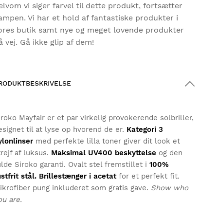
elvom vi siger farvel til dette produkt, fortsætter
ampen. Vi har et hold af fantastiske produkter i
ores butik samt nye og meget lovende produkter
å vej. Gå ikke glip af dem!
RODUKTBESKRIVELSE
iroko Mayfair er et par virkelig provokerende solbriller,
esignet til at lyse op hvorend de er.
Kategori 3
ylonlinser
med perfekte lilla toner giver dit look et
trejf af luksus.
Maksimal UV400 beskyttelse
og den
ulde Siroko garanti. Ovalt stel fremstillet i
100%
ustfrit stål. Brillestænger i acetat
for et perfekt fit.
ikrofiber pung inkluderet som gratis gave.
Show who
ou are.