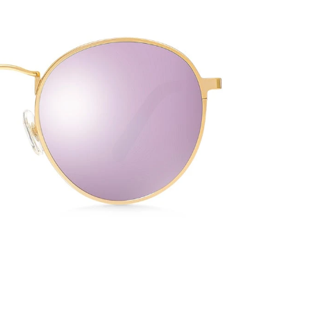
D
S
R