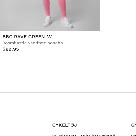
BBC RAVE GREEN-W
Boombastic vandtæt poncho
$69.95
CYKELTØJ
G