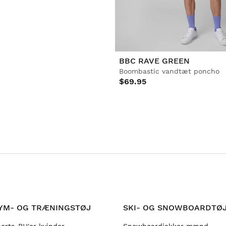
BBC RAVE GREEN
Boombastic vandtæt poncho
$69.95
YM- OG TRÆNINGSTØJ
SKI- OG SNOWBOARDTØ