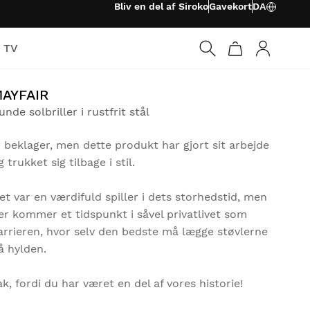
Bliv en del af Siroko
Gavekort
DA
o TV
Log ind
AYFAIR
unde solbriller i rustfrit stål
i beklager, men dette produkt har gjort sit arbejde
g trukket sig tilbage i stil.
et var en værdifuld spiller i dets storhedstid, men
er kommer et tidspunkt i såvel privatlivet som
arrieren, hvor selv den bedste må lægge støvlerne
å hylden.
ak, fordi du har været en del af vores historie!