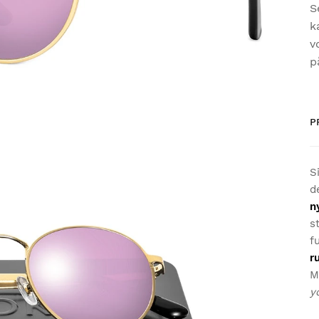
S
k
v
p
P
S
d
n
s
f
r
M
y