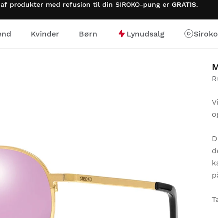
 af produkter med refusion til din SIROKO-pung er
GRATIS
.
nd
Kvinder
Børn
Lynudsalg
Sirok
M
R
V
o
D
d
k
p
T