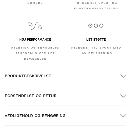
SØMLØS
FORBEDRET SVED- OG
FUGTTRANSPORTERING
HØJ PERFORMANCE
LET STØTTE
ATLETISK OG BEHAGELIG
VELEGNET TIL SPORT MED
PASFORM GIVER LET
LAV BELASTNING
BEVÆGELSE
PRODUKTBESKRIVELSE
FORSENDELSE OG RETUR
VEDLIGEHOLD OG RENGØRING
GRATIS forsendelse på ordrer over $300.00