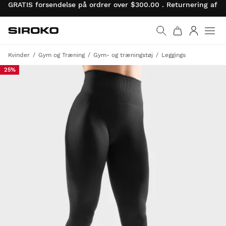
GRATIS forsendelse på ordrer over $300.00 . Returnering af 
Siroko.com
Gå til startsiden
Log ind
Kvinder
Gym og Træning
Gym- og træningstøj
Leggings
25%