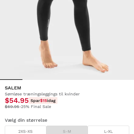
SALEM
Sømløse træningsleggings til kvinder
$54.95
Spar
$15
idag
$69.95
-25% Final Sale
Vælg din størrelse
2XS-XS
S-M
L-XL